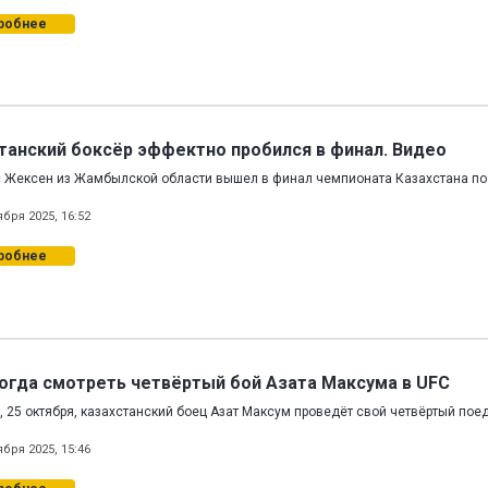
робнее
танский боксёр эффектно пробился в финал. Видео
 Жексен из Жамбылской области вышел в финал чемпионата Казахстана по
ября 2025, 16:52
робнее
когда смотреть четвёртый бой Азата Максума в UFC
, 25 октября, казахстанский боец Азат Максум проведёт свой четвёртый пое
ября 2025, 15:46