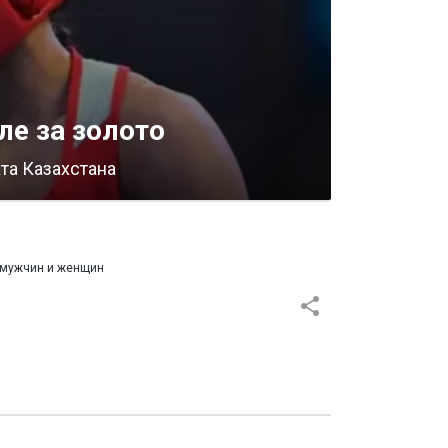
ле за золото
та Казахстана
о
 мужчин и женщин