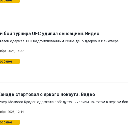
робнее
й бой турнира UFC удивил сенсацией. Видео
Аллен одержал ТКО над титулованным Ренье де Риддером в Ванкувере
ября 2025, 14:37
робнее
Канаде стартовал с яркого нокаута. Видео
увер: Мелисса Кроден одержала победу техническим нокаутом в первом бою
ября 2025, 12:44
робнее