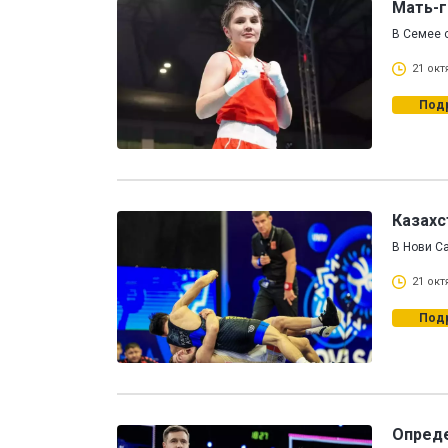
Мать-г
В Семее 
21 окт
Под
Казахс
В Нови С
21 окт
Под
Опреде