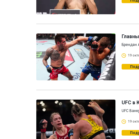
Под
Главны
Брендан 
19 окт
Под
UFC в 
UFC Ванк
19 окт
Под