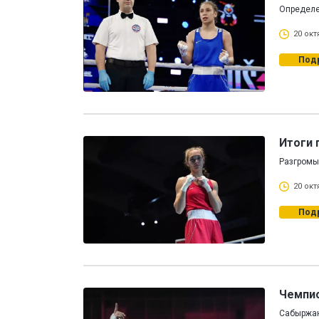
Определе
20 окт
Под
Итоги 
Разгромы
20 окт
Под
Чемпио
Сабыржан