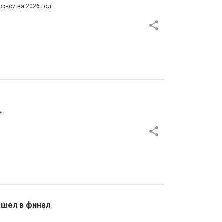
орной на 2026 год
е
ышел в финал