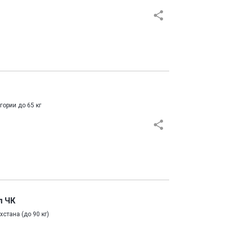
ории до 65 кг
л ЧК
тана (до 90 кг)