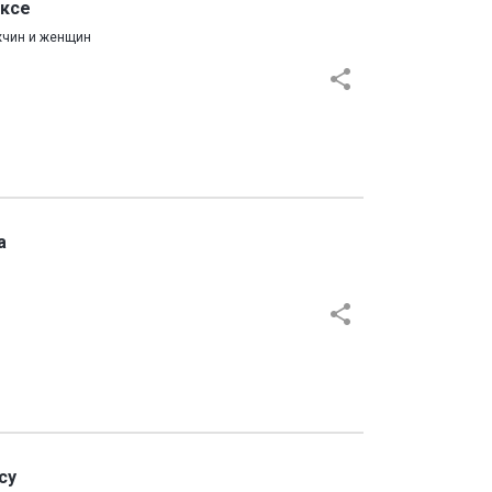
оксе
жчин и женщин
а
су