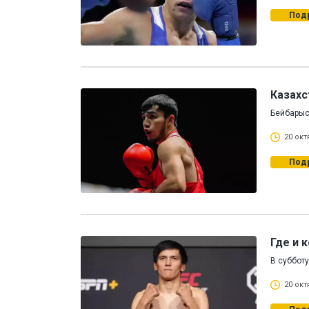
Под
Казахс
Бейбарыс
20 окт
Под
Где и 
В субботу
20 окт