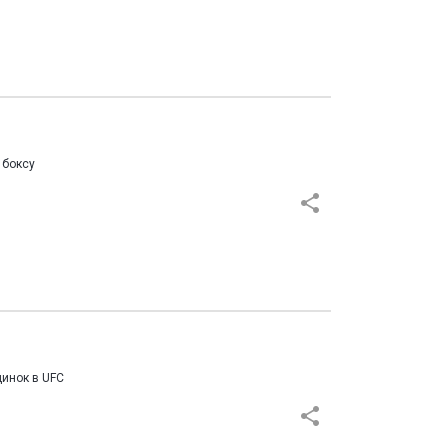
 боксу
динок в UFC