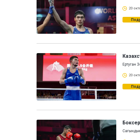
20 окт
Под
Казахс
Ертуган 
20 окт
Под
Боксер
Сагындык