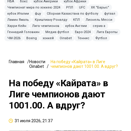
НБА
бокс
кубок Америки
кубок Африки
Чемпионат мира по хоккею 2024
РПЛ
UFC
ХК "Барыс"
кубок Италии
фцу
Сборная Казахстана по футболу
футзал
Ламин Ямаль
Криштиану Роналду
КПЛ
Лионель Месси
Харри Кейн
Лига чемпионов
кубок Англии
сериа а
Геннадий Головкин
Медиа футбол
Евро-2024
Лига Европы
ЧМ-2026
Boxing
хоккей
Oinabet
Теннис
Футбол
Главная
Новости
На победу «Кайрата» в Лиге
Oinabet
чемпионов дают 1001.00. А вдруг?
На победу «Кайрата» в
Лиге чемпионов дают
1001.00. А вдруг?
31 июля 2026, 21:37