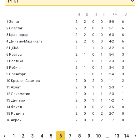
И
В
Н
П
+/-
О
1 Зенит
2
2
0
0
8-0
6
2 Спартак
2
2
0
0
5-1
6
3 Краснодар
2
2
0
0
6-3
6
4 Динамо-Махачкала
2
2
0
0
4-2
6
5 ЦСКА
2
1
1
0
3-2
4
6 Ростов
2
1
0
1
5-4
3
7 Балтика
2
1
0
1
3-3
3
8 Рубин
2
1
0
1
3-4
3
9 Оренбург
2
1
0
1
2-4
3
10 Крылья Советов
2
0
2
0
1-1
2
11 Ахмат
2
0
1
1
2-3
1
12 Локомотив
2
0
1
1
2-3
1
13 Динамо
2
0
1
1
1-2
1
14 Факел
2
0
0
2
3-5
0
15 Родина
2
0
0
2
2-7
0
16 Акрон
2
0
0
2
1-7
0
‹
1
2
3
4
5
6
7
8
9
10
...
13
14
›