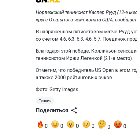
Норвежский теннисист Каспер Рууд (12-е ме
круге Открытого чемпионата США, сообщае
В напряженном пятисетовом матче Рууд ус
со счетом 4:6, 6:3, 6:3, 4:6, 5:7. Поединок п
Благодаря этой победе, Коллиньон сенсаци
теннисистом Иржи Легечкой (21-е место).
Отметим, что победитель US Open в этом г
а также 2000 рейтинговых очков.
Фото: Getty Images
Теннис
Поделиться
0
0
0
0
0
0