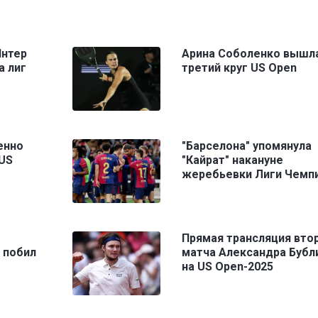
Интер
Арина Соболенко вышла
а лиг
третий круг US Open
енно
"Барселона" упомянула
 US
"Кайрат" накануне
жеребьевки Лиги Чемп
Прямая трансляция вто
 побил
матча Александра Бубл
на US Open-2025