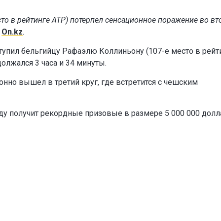
сто в рейтинге ATP) потерпел сенсационное поражение во в
т
On.kz
.
тупил бельгийцу Рафаэлю Коллиньону (107-е место в рейт
родолжался 3 часа и 34 минуты.
онно вышел в третий круг, где встретится с чешским
оду получит рекордные призовые в размере 5 000 000 долл