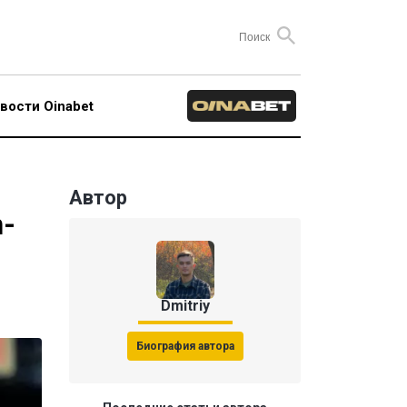
вости Oinabet
Автор
n-
Dmitriy
Биография автора