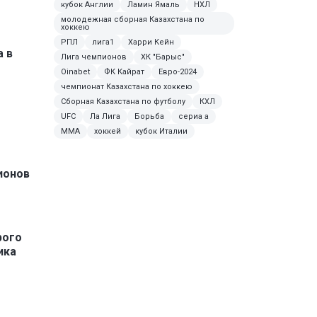
кубок Англии
Ламин Ямаль
НХЛ
молодежная сборная Казахстана по
хоккею
РПЛ
лига1
Харри Кейн
 в
Лига чемпионов
ХК "Барыс"
Oinabet
ФК Кайрат
Евро-2024
чемпионат Казахстана по хоккею
Сборная Казахстана по футболу
КХЛ
UFC
Ла Лига
Борьба
сериа а
ММА
хоккей
кубок Италии
ионов
рого
ика