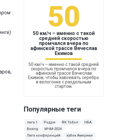
50
1
тором
инге)
50 км/ч – именно с такой
средней скоростью
промчался вчера по
Бокс был узако
афинской трассе Вячеслав
Екимов
50 км/ч – именно с такой средней
скоростью промчался вчера по
аров,
афинской трассе Вячеслав
Екимов, чтобы завоевать серебро
в велогонке с раздельным
стартом.
Популярные теги
лига 1
Родри
ФК Тобол
НБА
Boxing
МЧМ-2024
Лига конференций
кубок Америки