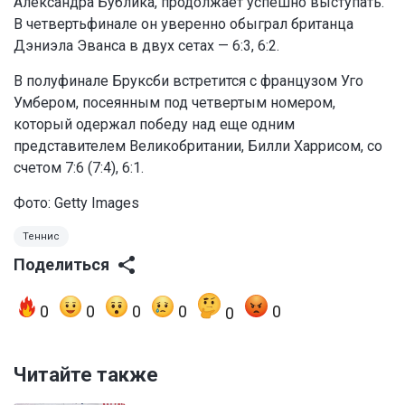
Александра Бублика, продолжает успешно выступать.
В четвертьфинале он уверенно обыграл британца
Дэниэла Эванса в двух сетах — 6:3, 6:2.
В полуфинале Бруксби встретится с французом Уго
Умбером, посеянным под четвертым номером,
который одержал победу над еще одним
представителем Великобритании, Билли Харрисом, со
счетом 7:6 (7:4), 6:1.
Фото: Getty Images
Теннис
Поделиться
0
0
0
0
0
0
Читайте также