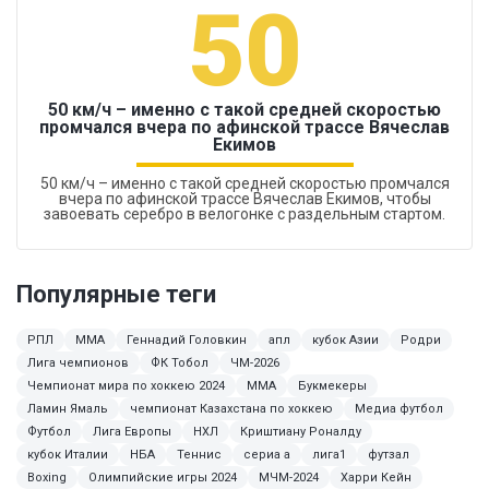
50
50 км/ч – именно с такой средней скоростью
промчался вчера по афинской трассе Вячеслав
Екимов
50 км/ч – именно с такой средней скоростью промчался
вчера по афинской трассе Вячеслав Екимов, чтобы
завоевать серебро в велогонке с раздельным стартом.
Популярные теги
РПЛ
ММА
Геннадий Головкин
апл
кубок Азии
Родри
Лига чемпионов
ФК Тобол
ЧМ-2026
Чемпионат мира по хоккею 2024
MMA
Букмекеры
Ламин Ямаль
чемпионат Казахстана по хоккею
Медиа футбол
Футбол
Лига Европы
НХЛ
Криштиану Роналду
кубок Италии
НБА
Теннис
сериа а
лига1
футзал
Boxing
Олимпийские игры 2024
МЧМ-2024
Харри Кейн