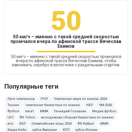
50
50 км/ч – именно с такой средней скоростью
промчался вчера по афинской трассе Вячеслав
Екимов
50 км/ч – именно с такой средней скоростью промчался
вчера по афинской трассе Вячеслав Екимов, чтобы
завоевать серебро в велогонке с раздельным стартом.
Популярные теги
Лига чемпионов
РПЛ
Чемпионат мира по хоккею 2024
Теннис
чемпионат Казахстана по хоккею
НХЛ
ЧМ-2026
Футбол
лига1
MMA
Геннадий Головкин
Медиа футбол
UFC
ФК Тобол
молодежная сборная Казахстана по хоккею
апл
КХЛ
Олимпийские игры 2024
ФК Кайрат
ММА
Харри Кейн
кубок Америки
КПЛ
кубок Италии