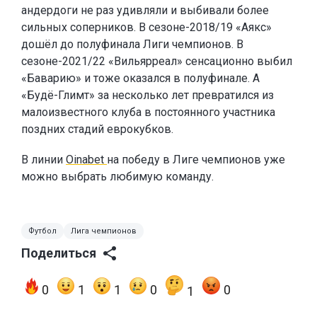
андердоги не раз удивляли и выбивали более
сильных соперников. В сезоне-2018/19 «Аякс»
дошёл до полуфинала Лиги чемпионов. В
сезоне-2021/22 «Вильярреал» сенсационно выбил
«Баварию» и тоже оказался в полуфинале. А
«Будё-Глимт» за несколько лет превратился из
малоизвестного клуба в постоянного участника
поздних стадий еврокубков.
В линии
Oinabet
на победу в Лиге чемпионов уже
можно выбрать любимую команду.
Футбол
Лига чемпионов
Поделиться
0
1
1
0
0
1