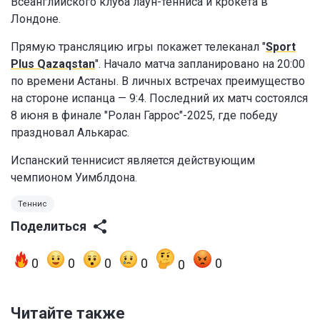
Всеанглийского клуба лаун-тенниса и крокета в
Лондоне.
Прямую трансляцию игры покажет телеканал "
Sport
Plus Qazaqstan
". Начало матча запланировано на 20:00
по времени Астаны. В личных встречах преимущество
на стороне испанца — 9:4. Последний их матч состоялся
8 июня в финале "Ролан Гаррос"-2025, где победу
праздновал Алькарас.
Испанский теннисист является действующим
чемпионом Уимблдона.
Теннис
Поделиться
0
0
0
0
0
0
Читайте также