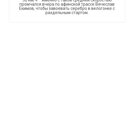
50 км/ч – именно с такой средней скоростью
промчался вчера по афинской трассе Вячеслав
Екимов, чтобы завоевать серебро в велогонке с
раздельным стартом.