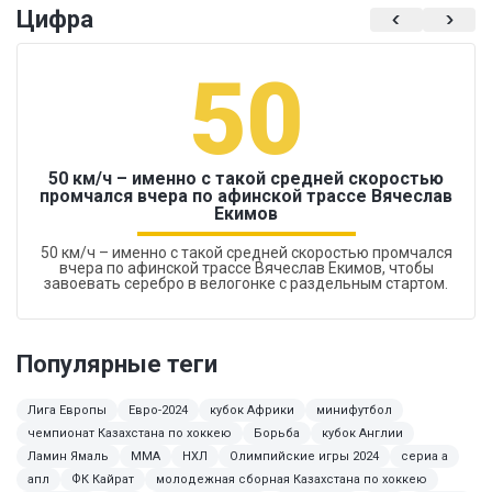
Цифра
50
50 км/ч – именно с такой средней скоростью
промчался вчера по афинской трассе Вячеслав
Екимов
50 км/ч – именно с такой средней скоростью промчался
вчера по афинской трассе Вячеслав Екимов, чтобы
завоевать серебро в велогонке с раздельным стартом.
Популярные теги
Лига Европы
Евро-2024
кубок Африки
минифутбол
чемпионат Казахстана по хоккею
Борьба
кубок Англии
Ламин Ямаль
ММА
НХЛ
Олимпийские игры 2024
сериа а
апл
ФК Кайрат
молодежная сборная Казахстана по хоккею