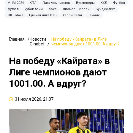
МЧМ-2024
КПЛ
Лига чемпионов
Букмекеры
КХЛ
Футбол
футзал
кубок Азии
бокс
Лионель Месси
Бундеслига
ФК Тобол
Единая лига ВТБ
Харри Кейн
Теннис
Главная
Новости
На победу «Кайрата» в Лиге
Oinabet
чемпионов дают 1001.00. А вдруг?
На победу «Кайрата» в
Лиге чемпионов дают
1001.00. А вдруг?
31 июля 2026, 21:37