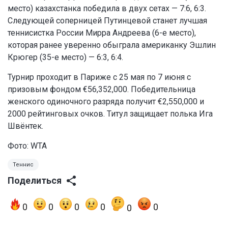
место) казахстанка победила в двух сетах — 7:6, 6:3.
Следующей соперницей Путинцевой станет лучшая
теннисистка России Мирра Андреева (6-е место),
которая ранее уверенно обыграла американку Эшлин
Крюгер (35-е место) — 6:3, 6:4.
Турнир проходит в Париже с 25 мая по 7 июня с
призовым фондом €56,352,000. Победительница
женского одиночного разряда получит €2,550,000 и
2000 рейтинговых очков. Титул защищает полька Ига
Швёнтек.
Фото: WTA
Теннис
Поделиться
0
0
0
0
0
0