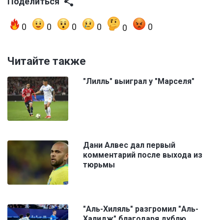
Поделиться
0
0
0
0
0
0
Читайте также
"Лилль" выиграл у "Марселя"
Дани Алвес дал первый
комментарий после выхода из
тюрьмы
"Аль-Хиляль" разгромил "Аль-
Халидж" благодаря дублю