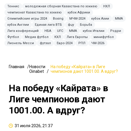
Теннис
молодежная сборная Казахстана по хоккею
НХЛ
чемпионат Казахстана по хоккею
кубок Африки
Олимпийские игры 2024
Boxing
МЧМ-2024
кубок Азии
ММА
кубок Англии
Единая лига ВТБ
фцу
Борьба
Лига конференций
НБА
UFC
MMA
кубок Италии
Родри
Футбол
Медиа футбол
КХЛ
Лига Европы
минифутбол
Лионель Месси
футзал
Евро-2024
РПЛ
ЧМ-2026
Главная
Новости
На победу «Кайрата» в Лиге
Oinabet
чемпионов дают 1001.00. А вдруг?
На победу «Кайрата» в
Лиге чемпионов дают
1001.00. А вдруг?
31 июля 2026, 21:37