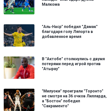
Малкома
"Аль-Наср" победил "Дамак"
благодаря голу Ляпорта в
добавленное время
В "Актобе" столкнулись с двумя
потерями перед игрой против
"Атырау"
"Милуоки" проиграли "Торонто"
не смотря на 36 очков Лилларда,
а "Бостон" победил
"Сакраменто"