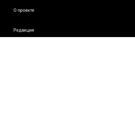
О проекте
Редакция
FAQ
Обратная связь
Для СМИ
Пользовательское соглашение