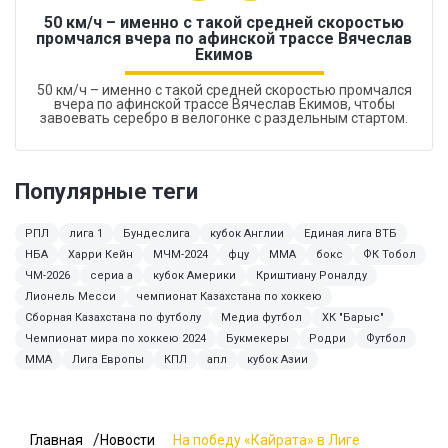
50 км/ч – именно с такой средней скоростью
промчался вчера по афинской трассе Вячеслав
Екимов
50 км/ч – именно с такой средней скоростью промчался
вчера по афинской трассе Вячеслав Екимов, чтобы
завоевать серебро в велогонке с раздельным стартом.
Популярные теги
РПЛ
лига 1
Бундеслига
кубок Англии
Единая лига ВТБ
НБА
Харри Кейн
МЧМ-2024
фцу
MMA
бокс
ФК Тобол
ЧМ-2026
сериа а
кубок Америки
Криштиану Роналду
Лионель Месси
чемпионат Казахстана по хоккею
Сборная Казахстана по футболу
Медиа футбол
ХК "Барыс"
Чемпионат мира по хоккею 2024
Букмекеры
Родри
Футбол
ММА
Лига Европы
КПЛ
апл
кубок Азии
Главная
Новости
На победу «Кайрата» в Лиге