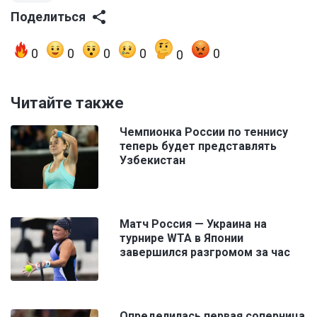
Поделиться
0
0
0
0
0
0
Читайте также
Чемпионка России по теннису
теперь будет представлять
Узбекистан
Матч Россия — Украина на
турнире WTA в Японии
завершился разгромом за час
Определилась первая соперница