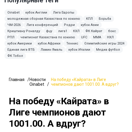
Популярные теги
Oinabet
кубок Англии
Лига Европы
молодежная сборная Казахстана по хоккею
КПЛ
Борьба
ЧМ-2026
Лига конференций
Родри
кубок Азии
Криштиану Роналду
фцу
лига1
КХЛ
ФК Кайрат
бокс
РПЛ
чемпионат Казахстана по хоккею
UFC
ММА
НХЛ
кубок Америки
кубок Африки
Теннис
Олимпийские игры 2024
Единая лига ВТБ
Ламин Ямаль
кубок Италии
Медиа футбол
ФК Тобол
Главная
Новости
На победу «Кайрата» в Лиге
Oinabet
чемпионов дают 1001.00. А вдруг?
На победу «Кайрата» в
Лиге чемпионов дают
1001.00. А вдруг?