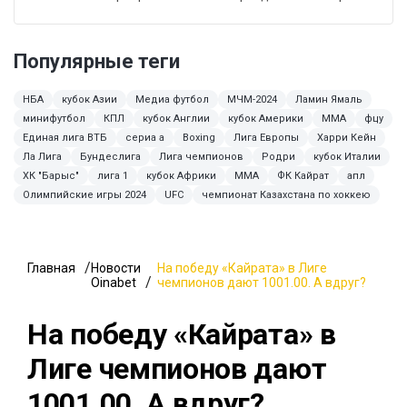
Популярные теги
НБА
кубок Азии
Медиа футбол
МЧМ-2024
Ламин Ямаль
минифутбол
КПЛ
кубок Англии
кубок Америки
ММА
фцу
Единая лига ВТБ
сериа а
Boxing
Лига Европы
Харри Кейн
Ла Лига
Бундеслига
Лига чемпионов
Родри
кубок Италии
ХК "Барыс"
лига 1
кубок Африки
MMA
ФК Кайрат
апл
Олимпийские игры 2024
UFC
чемпионат Казахстана по хоккею
Главная
Новости
На победу «Кайрата» в Лиге
Oinabet
чемпионов дают 1001.00. А вдруг?
На победу «Кайрата» в
Лиге чемпионов дают
1001.00. А вдруг?