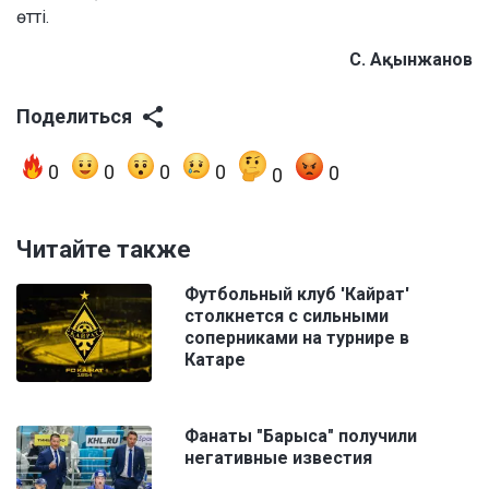
өтті.
С. Ақынжанов
Поделиться
0
0
0
0
0
0
Читайте также
Футбольный клуб 'Кайрат'
столкнется с сильными
соперниками на турнире в
Катаре
Фанаты "Барыса" получили
негативные известия