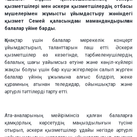
қызметшілері мен әскери қызметшілердің отбасы
мүшелерімен жұмысты ұйымдастыру жөніндегі
қызмет Семей қаласындағы мамандандырылған
балалар үйіне барды.
Қонақтар үшін балалар мерекелік концерт
ұйымдастырып, таланттарын паш етті. Әскери
қызметшілер өз кезегінде, тәрбиеленушілердің
балалық шағы уайымсыз өтуіне және көңіл-күйлері
жақсы болуы үшін бар күш-жігерлерін салып жүрген
балалар үйінің ұжымына алғыс білдіріп, жеке
құрамның атынан теледидар, ойыншықтар және
әртүрлі тәттілерді тарту етті.
Ата-аналарының мейірімінсіз қалған балаларға
қамқорлық көрсетудің маңыздылығын түсіне
отырып, әскери қызметшілер ұдайы негізде әртүрлі