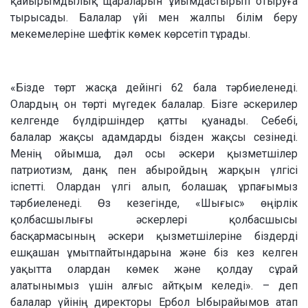
қайырымдылық щараларын ұйымдастырып отыруға
тырысады. Балалар үйі мен жалпы білім беру
мекемелеріне шефтік көмек көрсетіп тұрады.
«Бізде төрт жасқа дейінгі 62 бала тәрбиеленеді.
Олардың он төрті мүгедек балалар. Бізге әскерилер
келгенде бүлдіршіндер қатты қуанады. Себебі,
балалар жақсы адамдарды бізден жақсы сезінеді.
Менің ойымша, дәл осы әскери қызметшілер
патриотизм, данқ пен абыройдың жарқын үлгісі
іспетті. Олардан үлгі алып, болашақ ұрпағымыз
тәрбиеленеді. Өз кезегінде, «Шығыс» өңірлік
қолбасшылығы әскерлері қолбасшысы
басқармасының әскери қызметшілеріне біздерді
ешқашан ұмытпайтындарына және біз кез келген
уақытта олардан көмек және қолдау сұрай
алатынымыз үшін алғыс айтқым келеді». – деп
балалар үйінің директоры Ербол Ыбырайымов атап