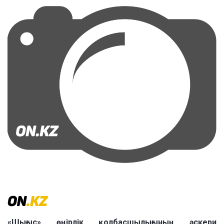
«Шығыс» өңірлік қолбасшылығының әскери