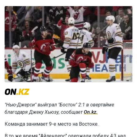
"Нью-Джерси" выйграл "Бостон" 2:1 в овертайме
благодаря Джеку Хьюзу, сообщает
On.kz.
Команда занимает 9-е место на Востоке.
В то же время "Айлендерс" одержали победу 4:3 над