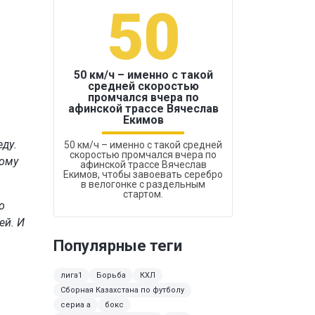
50
1
50 км/ч – именно с такой
средней скоростью
промчался вчера по
Бокс был узако
афинской трассе Вячеслав
Екимов
еду.
50 км/ч – именно с такой средней
скоростью промчался вчера по
тому
афинской трассе Вячеслав
Екимов, чтобы завоевать серебро
в велогонке с раздельным
стартом.
о
ей. И
Популярные теги
лига1
Борьба
КХЛ
Сборная Казахстана по футболу
сериа а
бокс