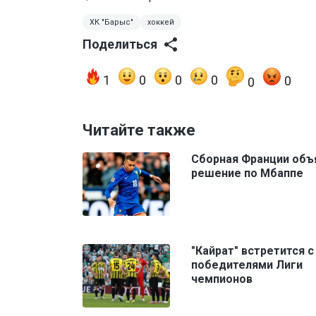
ХК "Барыс"
хоккей
Поделиться
1
0
0
0
0
0
Читайте также
Сборная Франции объ
решение по Мбаппе
"Кайрат" встретится с
победителями Лиги
чемпионов