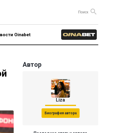
вости Oinabet
Автор
ой
Liza
Биография автора