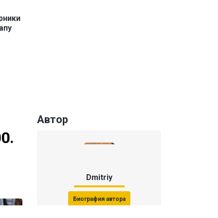
рники
апу
Автор
0.
Dmitriy
Биография автора