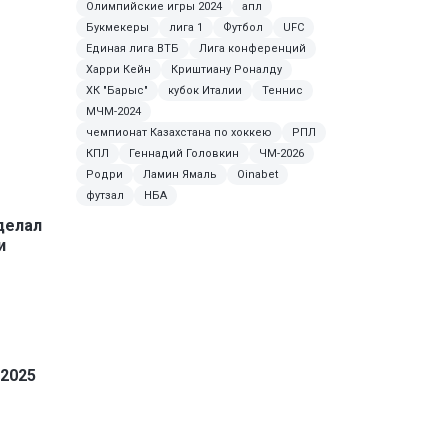
Олимпийские игры 2024
апл
Букмекеры
лига 1
Футбол
UFC
Единая лига ВТБ
Лига конференций
Харри Кейн
Криштиану Роналду
ХК "Барыс"
кубок Италии
Теннис
МЧМ-2024
чемпионат Казахстана по хоккею
РПЛ
КПЛ
Геннадий Головкин
ЧМ-2026
Родри
Ламин Ямаль
Oinabet
футзал
НБА
делал
и
-2025