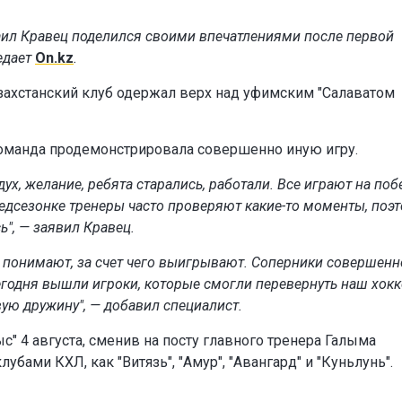
аил Кравец поделился своими впечатлениями после первой
едает
On.kz
.
захстанский клуб одержал верх над уфимским "Салаватом
команда продемонстрировала совершенно иную игру.
ух, желание, ребята старались, работали. Все играют на поб
редсезонке тренеры часто проверяют какие-то моменты, поэ
ь", — заявил Кравец.
 понимают, за счет чего выигрывают. Соперники совершенн
сегодня вышли игроки, которые смогли перевернуть наш хокк
ую дружину", — добавил специалист.
" 4 августа, сменив на посту главного тренера Галыма
убами КХЛ, как "Витязь", "Амур", "Авангард" и "Куньлунь".