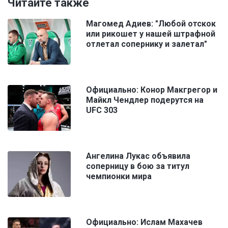
Читайте также
Магомед Адиев: "Любой отскок
или рикошет у нашей штрафной
отлетал сопернику и залетал"
Официально: Конор Макгрегор и
Майкл Чендлер подерутся на
UFC 303
Ангелина Лукас объявила
соперницу в бою за титул
чемпионки мира
Официально: Ислам Махачев