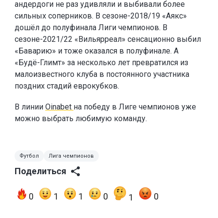
андердоги не раз удивляли и выбивали более
сильных соперников. В сезоне-2018/19 «Аякс»
дошёл до полуфинала Лиги чемпионов. В
сезоне-2021/22 «Вильярреал» сенсационно выбил
«Баварию» и тоже оказался в полуфинале. А
«Будё-Глимт» за несколько лет превратился из
малоизвестного клуба в постоянного участника
поздних стадий еврокубков.
В линии
Oinabet
на победу в Лиге чемпионов уже
можно выбрать любимую команду.
Футбол
Лига чемпионов
Поделиться
0
1
1
0
0
1