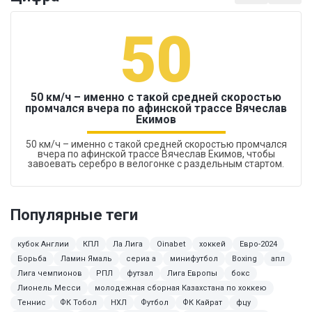
50
50 км/ч – именно с такой средней скоростью
промчался вчера по афинской трассе Вячеслав
Екимов
50 км/ч – именно с такой средней скоростью промчался
вчера по афинской трассе Вячеслав Екимов, чтобы
завоевать серебро в велогонке с раздельным стартом.
Популярные теги
кубок Англии
КПЛ
Ла Лига
Oinabet
хоккей
Евро-2024
Борьба
Ламин Ямаль
сериа а
минифутбол
Boxing
апл
Лига чемпионов
РПЛ
футзал
Лига Европы
бокс
Лионель Месси
молодежная сборная Казахстана по хоккею
Теннис
ФК Тобол
НХЛ
Футбол
ФК Кайрат
фцу