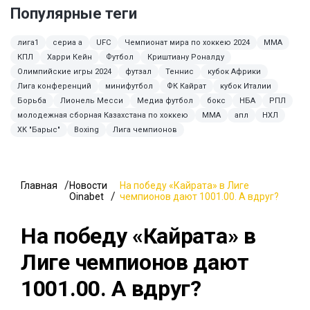
Популярные теги
лига1
сериа а
UFC
Чемпионат мира по хоккею 2024
ММА
КПЛ
Харри Кейн
Футбол
Криштиану Роналду
Олимпийские игры 2024
футзал
Теннис
кубок Африки
Лига конференций
минифутбол
ФК Кайрат
кубок Италии
Борьба
Лионель Месси
Медиа футбол
бокс
НБА
РПЛ
молодежная сборная Казахстана по хоккею
MMA
апл
НХЛ
ХК "Барыс"
Boxing
Лига чемпионов
Главная
Новости
На победу «Кайрата» в Лиге
Oinabet
чемпионов дают 1001.00. А вдруг?
На победу «Кайрата» в
Лиге чемпионов дают
1001.00. А вдруг?