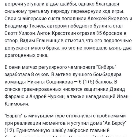
встречи уступали в две шайбы, однако благодаря
сильному третьему периоду перевернули ход игры.
Свои снайперские счета пополнили Алексей Яковлев и
Владимир Ткачёв, автором победного буллита стал
Скотт Уилсон. Антон Красоткин отразил 35 бросков в
створ. Вадим Епанчинцев отметил, что его подопечные
допускают много брака, но это не помешало взять два
драгоценных очка.
В семи матчах регулярного чемпионата "Сибирь"
заработала 8 очков. В активе лучшего бомбардира
команды Никиты Сошникова — 6 (1+5) баллов. В
списке травмированных числятся защитники Дэвид
Фарранс и Андрей Чуркин, а также нападающий Иван
Климович.
"Барыс" в минувшем туре столкнулся с проблемами
при реализации моментов и уступил дома "Ак Барсу"
(1:2). Единственную шайбу забросил главный