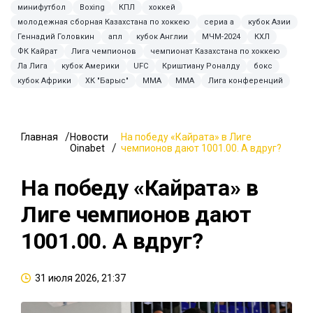
минифутбол
Boxing
КПЛ
хоккей
молодежная сборная Казахстана по хоккею
сериа а
кубок Азии
Геннадий Головкин
апл
кубок Англии
МЧМ-2024
КХЛ
ФК Кайрат
Лига чемпионов
чемпионат Казахстана по хоккею
Ла Лига
кубок Америки
UFC
Криштиану Роналду
бокс
кубок Африки
ХК "Барыс"
MMA
ММА
Лига конференций
Главная
Новости
На победу «Кайрата» в Лиге
Oinabet
чемпионов дают 1001.00. А вдруг?
На победу «Кайрата» в
Лиге чемпионов дают
1001.00. А вдруг?
31 июля 2026, 21:37