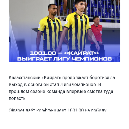
Казахстанский «Кайрат» продолжает бороться за
выход в основной этап Лиги чемпионов. В
прошлом сезоне команда впервые смогла туда
попасть.
Oinabet
даёт коэффициент 1001.00 на победу
«Кайрата» в Лиге чемпионов и
предлагает новым
игрокам
фрибеты до 20 000 тенге
. Чтобы забрать