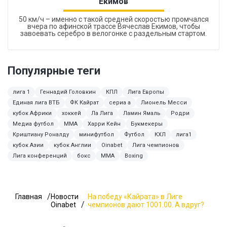
Екимов
50 км/ч – именно с такой средней скоростью промчался
вчера по афинской трассе Вячеслав Екимов, чтобы
завоевать серебро в велогонке с раздельным стартом.
Популярные теги
лига 1
Геннадий Головкин
КПЛ
Лига Европы
Единая лига ВТБ
ФК Кайрат
сериа а
Лионель Месси
кубок Африки
хоккей
Ла Лига
Ламин Ямаль
Родри
Медиа футбол
MMA
Харри Кейн
Букмекеры
Криштиану Роналду
минифутбол
Футбол
КХЛ
лига1
кубок Азии
кубок Англии
Oinabet
Лига чемпионов
Лига конференций
бокс
ММА
Boxing
Главная
Новости
На победу «Кайрата» в Лиге
Oinabet
чемпионов дают 1001.00. А вдруг?