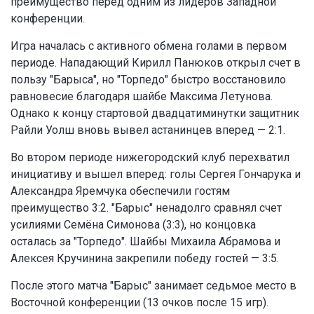
преимущество перед одним из лидеров Западной
конференции.
Игра началась с активного обмена голами в первом
периоде. Нападающий Кирилл Панюков открыл счет в
пользу "Барыса", но "Торпедо" быстро восстановило
равновесие благодаря шайбе Максима Летунова.
Однако к концу стартовой двадцатиминутки защитник
Райли Уолш вновь вывел астанинцев вперед — 2:1.
Во втором периоде нижегородский клуб перехватил
инициативу и вышел вперед: голы Сергея Гончарука и
Александра Яремчука обеспечили гостям
преимущество 3:2. "Барыс" ненадолго сравнял счет
усилиями Семёна Симонова (3:3), но концовка
осталась за "Торпедо". Шайбы Михаила Абрамова и
Алексея Кручинина закрепили победу гостей — 3:5.
После этого матча "Барыс" занимает седьмое место в
Восточной конференции (13 очков после 15 игр).