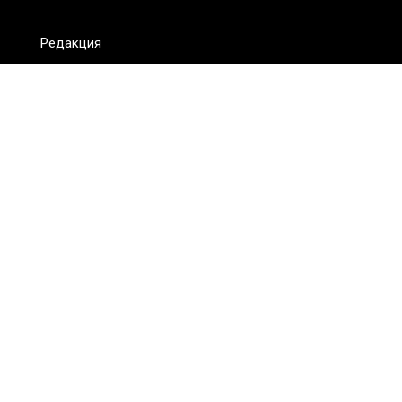
Редакция
FAQ
Обратная связь
Для СМИ
Пользовательское соглашение
Для лиц
старше 18 лет
Сетевое издание ON.KZ. Главный редактор: Алексей Тян.