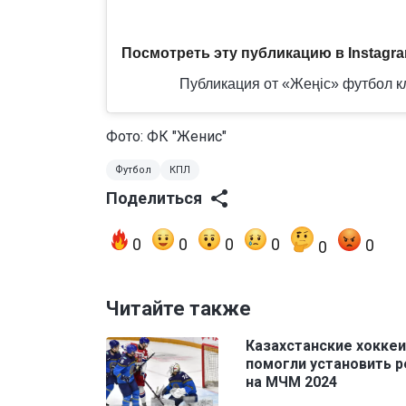
Посмотреть эту публикацию в Instagr
Публикация от «Жеңіс» футбол кл
Фото: ФК "Женис"
Футбол
КПЛ
Поделиться
0
0
0
0
0
0
Читайте также
Казахстанские хокке
помогли установить 
на МЧМ 2024