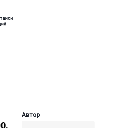
утаиси
ций
Автор
0.