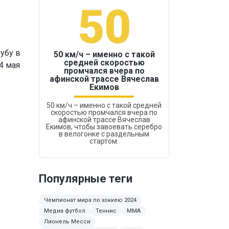
50
1
убу в
50 км/ч – именно с такой
средней скоростью
4 мая
промчался вчера по
Бокс был узако
афинской трассе Вячеслав
Екимов
50 км/ч – именно с такой средней
скоростью промчался вчера по
афинской трассе Вячеслав
Екимов, чтобы завоевать серебро
в велогонке с раздельным
стартом.
Популярные теги
Чемпионат мира по хоккею 2024
Медиа футбол
Теннис
ММА
Лионель Месси