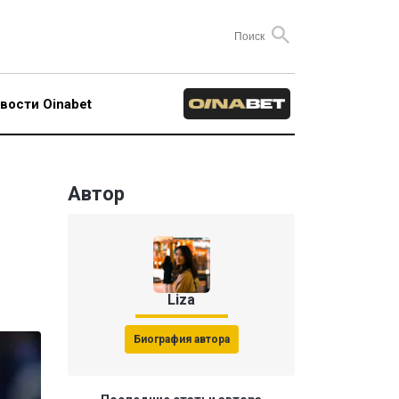
вости Oinabet
Автор
Liza
Биография автора