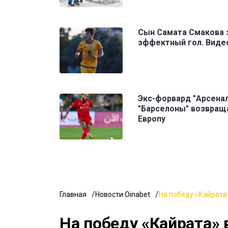
Сын Самата Смакова 
эффектный гол. Виде
Экс-форвард "Арсенал
"Барселоны" возвращ
Европу
Главная
Новости Oinabet
На победу «Кайрата»
На победу «Кайрата» 