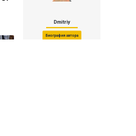
Dmitriy
Биография автора
Последние статьи автора
31 июля 2026, 15:51
Последствия финала ЧМ-2026:
ФИФА начала расследование против
звезд