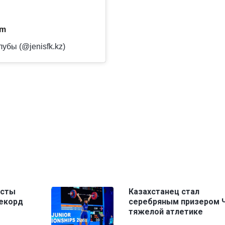
am
убы (@jenisfk.kz)
исты
Казахстанец стал
рекорд
серебряным призером 
тяжелой атлетике