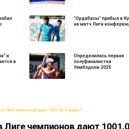
забил
"Ордабасы" прибыл в К
о
на матч Лиги конферен
а" и
Определилась первая
ается в
полуфиналистка
Уимблдона-2025
 в Лиге чемпионов дают 1001.00. А вдруг?
в Лиге чемпионов дают 1001.0