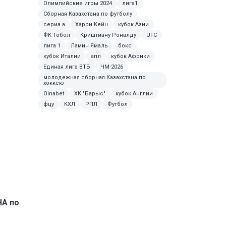
Олимпийские игры 2024
лига1
Сборная Казахстана по футболу
сериа а
Харри Кейн
кубок Азии
ФК Тобол
Криштиану Роналду
UFC
лига 1
Ламин Ямаль
бокс
кубок Италии
апл
кубок Африки
Единая лига ВТБ
ЧМ-2026
молодежная сборная Казахстана по
хоккею
Oinabet
ХК "Барыс"
кубок Англии
фцу
КХЛ
РПЛ
Футбол
ЧА по