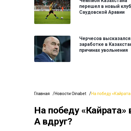
Чемпион Казахстана
перешел в новый клуб
Саудовской Аравии
Черчесов высказался
заработке в Казахста
причинах увольнения
Главная
Новости Oinabet
На победу «Кайрата»
На победу «Кайрата» 
А вдруг?