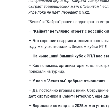
Генеральный директор "Кайрата" Аскар Еси
сыграет товарищеский матч с "Зенитом", есл
игре пока не идет, передает
On.kz
.
"Зенит" и "Кайрат" ранее неоднократно вст
— "Кайрат" регулярно играет с российск
— Это хорошие спарринги, возможность сы
году мы участвовали в Зимнем кубке РПЛ.
— На нынешний Зимний кубок РПЛ вас зв
— Как понимаю, организаторы хотели сыгр
приехали на турнир.
— У вас с "Зенитом" добрые отношения.
— Да, постоянно играем с ними. Сотрудниче
детских турнира в Санкт‑Петербург, еще два
— Взрослые команды в 2025‑м могут вст