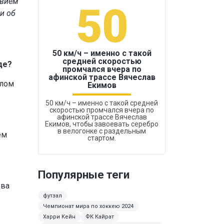
твием
50
1
и об
50 км/ч – именно с такой
средней скоростью
де?
промчался вчера по
Бокс был узако
афинской трассе Вячеслав
шлом
Екимов
50 км/ч – именно с такой средней
скоростью промчался вчера по
афинской трассе Вячеслав
Екимов, чтобы завоевать серебро
в велогонке с раздельным
ем
стартом.
Популярные теги
два
футзал
Чемпионат мира по хоккею 2024
Харри Кейн
ФК Кайрат