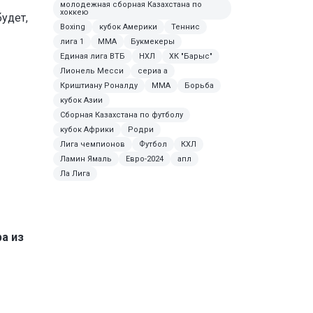
молодежная сборная Казахстана по
хоккею
удет,
Boxing
кубок Америки
Теннис
лига 1
ММА
Букмекеры
Единая лига ВТБ
НХЛ
ХК "Барыс"
Лионель Месси
сериа а
Криштиану Роналду
MMA
Борьба
кубок Азии
Сборная Казахстана по футболу
кубок Африки
Родри
Лига чемпионов
Футбол
КХЛ
Ламин Ямаль
Евро-2024
апл
Ла Лига
а из