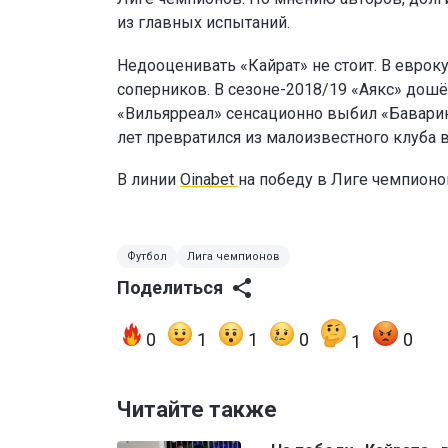
из главных испытаний.
Недооценивать «Кайрат» не стоит. В еврок
соперников. В сезоне-2018/19 «Аякс» дошё
«Вильярреал» сенсационно выбил «Баварию
лет превратился из малоизвестного клуба 
В линии
Oinabet
на победу в Лиге чемпион
Футбол
Лига чемпионов
Поделиться
0
1
1
0
0
1
Читайте также