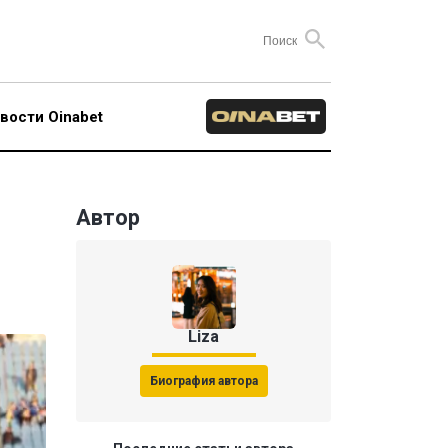
вости Oinabet
Автор
Liza
Биография автора