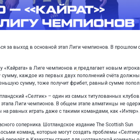
ся за выход в основной этап Лиги чемпионов. В прошлом 
у «Кайрата» в Лиге чемпионов и
предлагает новым игрок
ту сумму, каждое из первых двух пополнений счёта должны
а меньшую сумму, тоже получит фрибет, равный сумме попол
тландский «Селтик» – один из самых титулованных клубов
о этапа Лиги чемпионов. В общем этапе алматинцы не одер
ы на равных играть даже с такими командами, как «Интер».
сного соперника. Шотландское издание The Scottish Sun
восьми команд, которые могут создать проблемы «Селтику
ий перелёт в Казахстан станет для шотландской команды 