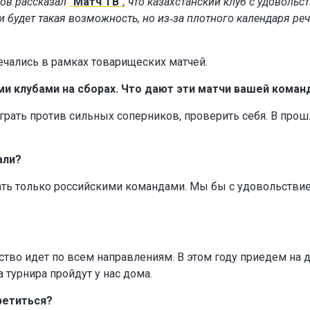
мов рассказал
"Матч ТВ"
, что казахстанский клуб с удовольс
и будет такая возможность, но из‑за плотного календаря реч
речались в рамках товарищеских матчей.
ими клубами на сборах. Что дают эти матчи вашей коман
грать против сильных соперников, проверить себя. В про
али?
ать только российскими командами. Мы бы с удовольстви
ство идет по всем направлениям. В этом году приедем на 
 турнира пройдут у нас дома.
ретиться?