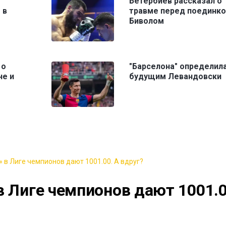
Бетербиев рассказал о
 в
травме перед поединко
Биволом
 о
"Барселона" определила
не и
будущим Левандовски
 в Лиге чемпионов дают 1001.00. А вдруг?
в Лиге чемпионов дают 1001.0