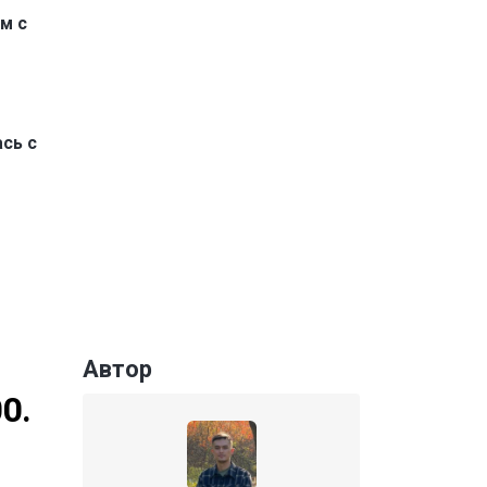
м с
сь с
Автор
0.