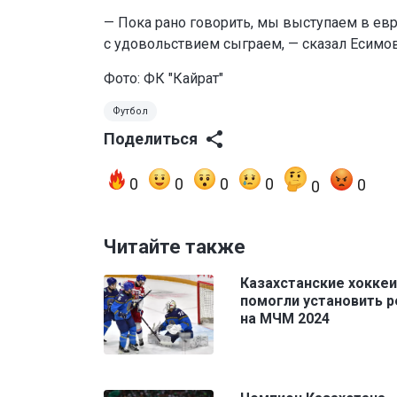
— Пока рано говорить, мы выступаем в евр
с удовольствием сыграем, — сказал Есимов
Фото: ФК "Кайрат"
Футбол
Поделиться
0
0
0
0
0
0
Читайте также
Казахстанские хокке
помогли установить 
на МЧМ 2024