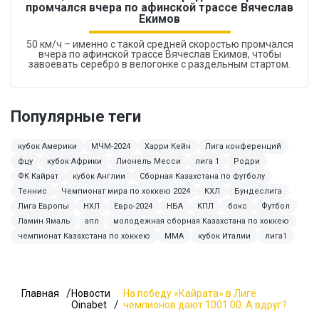
промчался вчера по афинской трассе Вячеслав
Екимов
50 км/ч – именно с такой средней скоростью промчался
вчера по афинской трассе Вячеслав Екимов, чтобы
завоевать серебро в велогонке с раздельным стартом.
Популярные теги
кубок Америки
МЧМ-2024
Харри Кейн
Лига конференций
фцу
кубок Африки
Лионель Месси
лига 1
Родри
ФК Кайрат
кубок Англии
Сборная Казахстана по футболу
Теннис
Чемпионат мира по хоккею 2024
КХЛ
Бундеслига
Лига Европы
НХЛ
Евро-2024
НБА
КПЛ
бокс
Футбол
Ламин Ямаль
апл
молодежная сборная Казахстана по хоккею
чемпионат Казахстана по хоккею
MMA
кубок Италии
лига1
Главная
Новости
На победу «Кайрата» в Лиге
Oinabet
чемпионов дают 1001.00. А вдруг?