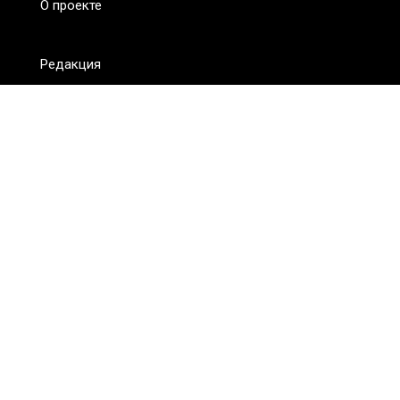
О проекте
Редакция
FAQ
Обратная связь
Для СМИ
Пользовательское соглашение
Для лиц
старше 18 лет