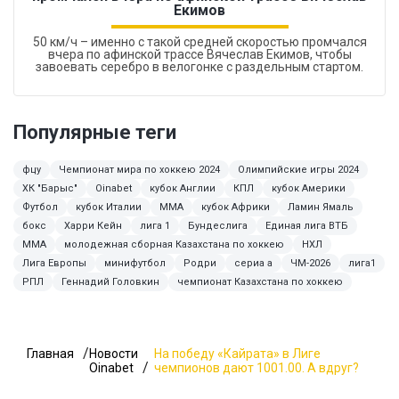
Екимов
50 км/ч – именно с такой средней скоростью промчался
вчера по афинской трассе Вячеслав Екимов, чтобы
завоевать серебро в велогонке с раздельным стартом.
Популярные теги
фцу
Чемпионат мира по хоккею 2024
Олимпийские игры 2024
ХК "Барыс"
Oinabet
кубок Англии
КПЛ
кубок Америки
Футбол
кубок Италии
MMA
кубок Африки
Ламин Ямаль
бокс
Харри Кейн
лига 1
Бундеслига
Единая лига ВТБ
ММА
молодежная сборная Казахстана по хоккею
НХЛ
Лига Европы
минифутбол
Родри
сериа а
ЧМ-2026
лига1
РПЛ
Геннадий Головкин
чемпионат Казахстана по хоккею
Главная
Новости
На победу «Кайрата» в Лиге
Oinabet
чемпионов дают 1001.00. А вдруг?