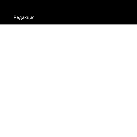
Редакция
FAQ
Обратная связь
Для СМИ
Пользовательское соглашение
Для лиц
старше 18 лет