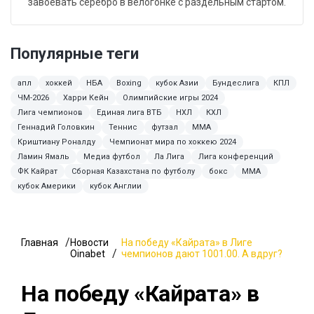
завоевать серебро в велогонке с раздельным стартом.
Популярные теги
апл
хоккей
НБА
Boxing
кубок Азии
Бундеслига
КПЛ
ЧМ-2026
Харри Кейн
Олимпийские игры 2024
Лига чемпионов
Единая лига ВТБ
НХЛ
КХЛ
Геннадий Головкин
Теннис
футзал
ММА
Криштиану Роналду
Чемпионат мира по хоккею 2024
Ламин Ямаль
Медиа футбол
Ла Лига
Лига конференций
ФК Кайрат
Сборная Казахстана по футболу
бокс
MMA
кубок Америки
кубок Англии
Главная
Новости
На победу «Кайрата» в Лиге
Oinabet
чемпионов дают 1001.00. А вдруг?
На победу «Кайрата» в