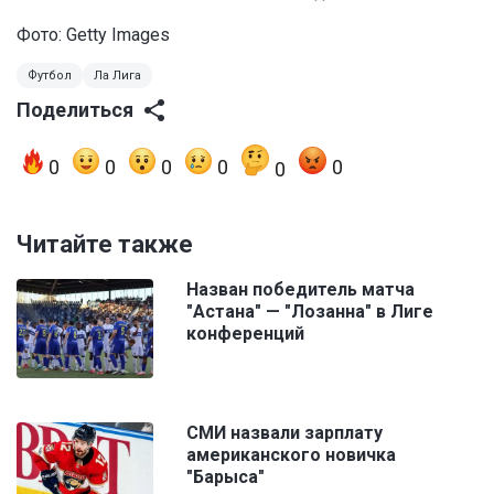
Фото: Getty Images
Футбол
Ла Лига
Поделиться
0
0
0
0
0
0
Читайте также
Назван победитель матча
"Астана" — "Лозанна" в Лиге
конференций
СМИ назвали зарплату
американского новичка
"Барыса"