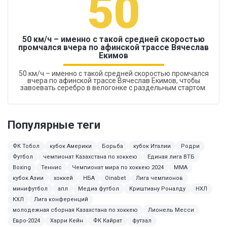
50
50 км/ч – именно с такой средней скоростью
промчался вчера по афинской трассе Вячеслав
Екимов
50 км/ч – именно с такой средней скоростью промчался
вчера по афинской трассе Вячеслав Екимов, чтобы
завоевать серебро в велогонке с раздельным стартом.
Популярные теги
ФК Тобол
кубок Америки
Борьба
кубок Италии
Родри
Футбол
чемпионат Казахстана по хоккею
Единая лига ВТБ
Boxing
Теннис
Чемпионат мира по хоккею 2024
ММА
кубок Азии
хоккей
НБА
Oinabet
Лига чемпионов
минифутбол
апл
Медиа футбол
Криштиану Роналду
НХЛ
КХЛ
Лига конференций
молодежная сборная Казахстана по хоккею
Лионель Месси
Евро-2024
Харри Кейн
ФК Кайрат
футзал