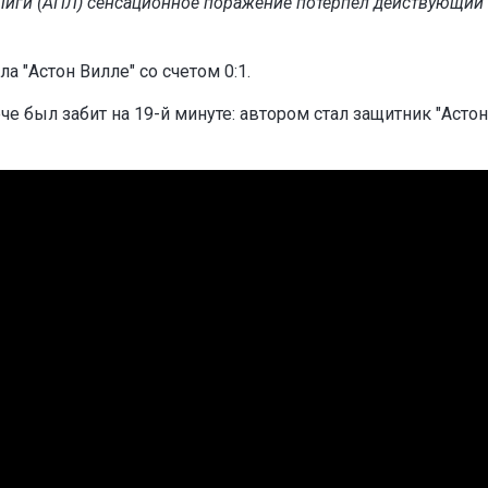
-Лиги (АПЛ) сенсационное поражение потерпел действующий
а "Астон Вилле" со счетом 0:1.
е был забит на 19-й минуте: автором стал защитник "Астон