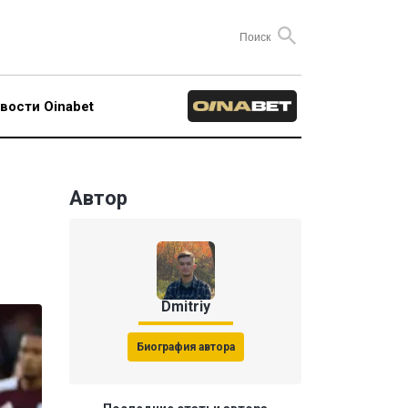
вости Oinabet
Автор
Dmitriy
Биография автора