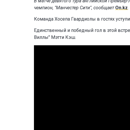
В матче девятого тура английской Премьер
чемпион, "Манчестер Сити", сообщает
On.kz
.
Команда Хосепа Гвардиолы в гостях уступил
Единственный и победный гол в этой встреч
Виллы" Мэтти Кэш.