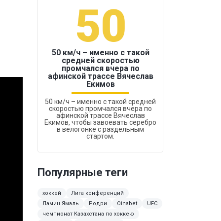
50
1
50 км/ч – именно с такой
средней скоростью
промчался вчера по
Бокс был узако
афинской трассе Вячеслав
Екимов
50 км/ч – именно с такой средней
скоростью промчался вчера по
афинской трассе Вячеслав
Екимов, чтобы завоевать серебро
в велогонке с раздельным
стартом.
Популярные теги
хоккей
Лига конференций
Ламин Ямаль
Родри
Oinabet
UFC
чемпионат Казахстана по хоккею