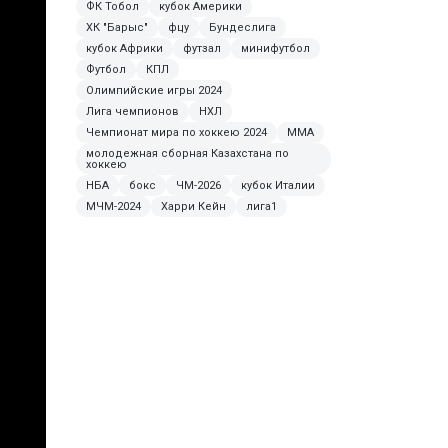
ФК Тобол
кубок Америки
ХК "Барыс"
фцу
Бундеслига
кубок Африки
футзал
минифутбол
Футбол
КПЛ
Олимпийские игры 2024
Лига чемпионов
НХЛ
Чемпионат мира по хоккею 2024
ММА
молодежная сборная Казахстана по
хоккею
НБА
бокс
ЧМ-2026
кубок Италии
МЧМ-2024
Харри Кейн
лига1