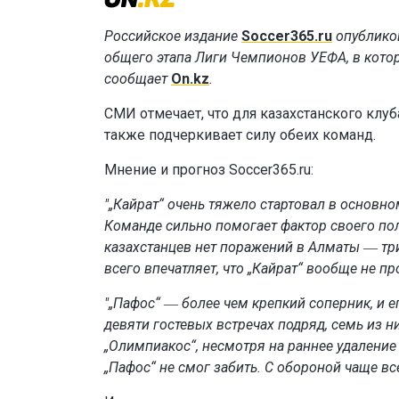
Российское издание
Soccer365.ru
опубликов
общего этапа Лиги Чемпионов УЕФА, в котор
сообщает
On.kz
.
СМИ отмечает, что для казахстанского клу
также подчеркивает силу обеих команд.
Мнение и прогноз Soccer365.ru:
"„Кайрат“ очень тяжело стартовал в основно
Команде сильно помогает фактор своего поля
казахстанцев нет поражений в Алматы ― тр
всего впечатляет, что „Кайрат“ вообще не пр
"„Пафос“ ― более чем крепкий соперник, и 
девяти гостевых встречах подряд, семь из 
„Олимпиакос“, несмотря на раннее удаление
„Пафос“ не смог забить. С обороной чаще вс