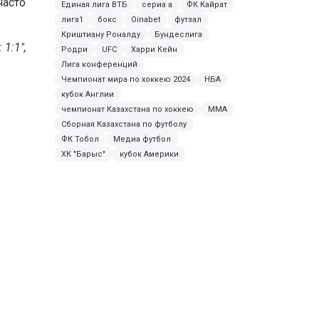
часто
Единая лига ВТБ
сериа а
ФК Кайрат
лига1
бокс
Oinabet
футзал
Криштиану Роналду
Бундеслига
1:1",
Родри
UFC
Харри Кейн
Лига конференций
Чемпионат мира по хоккею 2024
НБА
кубок Англии
чемпионат Казахстана по хоккею
MMA
Сборная Казахстана по футболу
ФК Тобол
Медиа футбол
ХК "Барыс"
кубок Америки