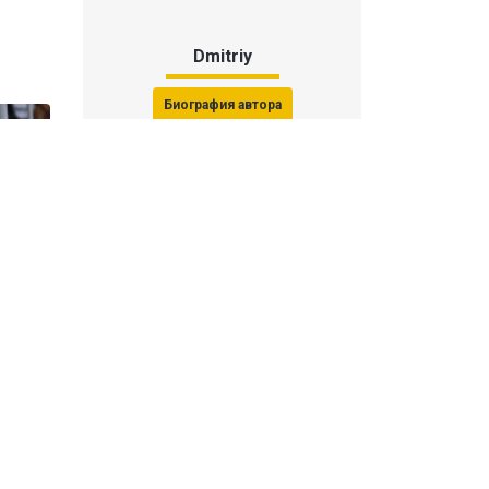
Dmitriy
Биография автора
Последние статьи автора
31 июля 2026, 15:51
Последствия финала ЧМ-2026:
ФИФА начала расследование против
звезд
31 июля 2026, 15:23