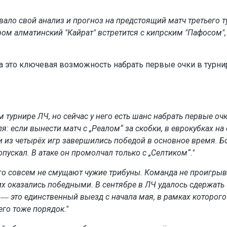
ало свой анализ и прогноз на предстоящий матч третьего т
ом алматинский "Кайрат" встретится с кипрским "Пафосом",
ба это ключевая возможность набрать первые очки в турнир
м турнире ЛЧ, но сейчас у него есть шанс набрать первые очк
: если вынести матч с „Реалом“ за скобки, в еврокубках на 
и из четырёх игр завершились победой в основное время. 
опускал. В атаке он промолчал только с „Селтиком“."
его совсем не смущают чужие трибуны. Команда не проигрыв
них оказались победными. В сентябре в ЛЧ удалось сдержать
 ― это единственный выезд с начала мая, в рамках которого
его тоже порядок."