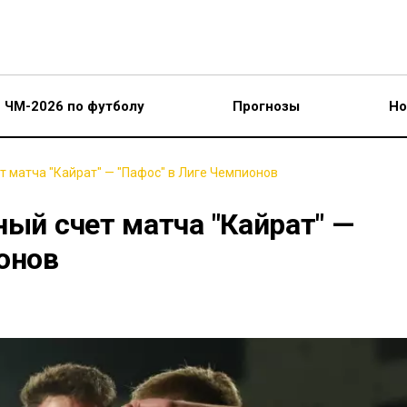
ЧМ-2026 по футболу
Прогнозы
Но
т матча "Кайрат" — "Пафос" в Лиге Чемпионов
ный счет матча "Кайрат" —
онов