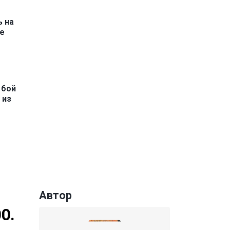
ь на
ге
 бой
 из
Автор
0.