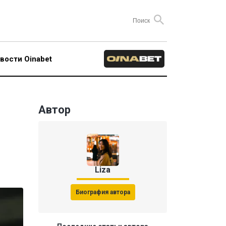
вости Oinabet
Автор
Liza
Биография автора