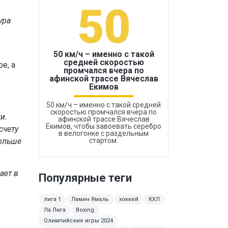
50
1
ура
50 км/ч – именно с такой
средней скоростью
е, а
промчался вчера по
Бокс был узако
афинской трассе Вячеслав
Екимов
50 км/ч – именно с такой средней
скоростью промчался вчера по
и.
афинской трассе Вячеслав
Екимов, чтобы завоевать серебро
счету
в велогонке с раздельным
Больше
стартом.
ает в
Популярные теги
лига 1
Ламин Ямаль
хоккей
КХЛ
Ла Лига
Boxing
Олимпийские игры 2024