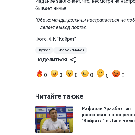
Издание заключает, что, несмотря на настр
бывает ничья.
"Обе команды должны настраиваться на побед
— делает вывод портал.
Фото: ФК "Кайрат"
Футбол
Лига чемпионов
Поделиться
0
0
0
0
0
0
Читайте также
Рафаэль Уразбахтин
рассказал о прогресс
"Кайрата" в Лиге чем