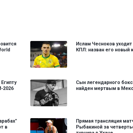
товится
Ислам Чесноков уходит
World
КПЛ: назван его новый 
 Египту
Сын легендарного бокс
М-2026
найден мертвым в Мек
арабах"
Прямая трансляция мат
т в
Рыбакиной за четверть
турнира в Ухане