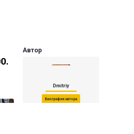
Автор
0.
Dmitriy
Биография автора
Последние статьи автора