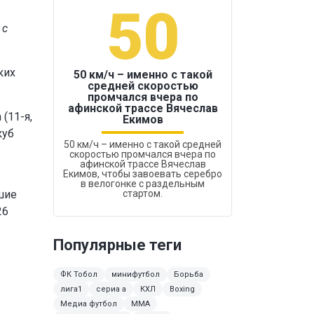
50
1
 с
ких
50 км/ч – именно с такой
средней скоростью
промчался вчера по
Бокс был узако
афинской трассе Вячеслав
(11-я,
Екимов
куб
50 км/ч – именно с такой средней
скоростью промчался вчера по
афинской трассе Вячеслав
Екимов, чтобы завоевать серебро
в велогонке с раздельным
шие
стартом.
26
Популярные теги
ФК Тобол
минифутбол
Борьба
лига1
сериа а
КХЛ
Boxing
Медиа футбол
MMA