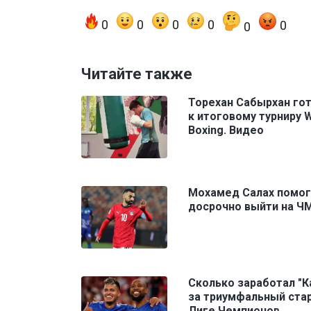
0
0
0
0
0
0
Читайте также
Торехан Сабырхан го
к итоговому турниру 
Boxing. Видео
Мохамед Салах помог
досрочно выйти на Ч
Сколько заработал "К
за триумфальный стар
Лиге Чемпионов