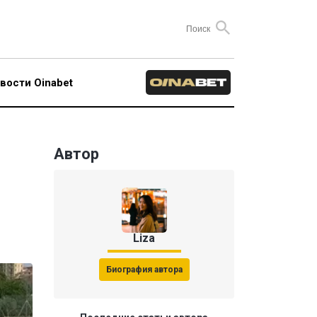
вости Oinabet
Автор
Liza
Биография автора