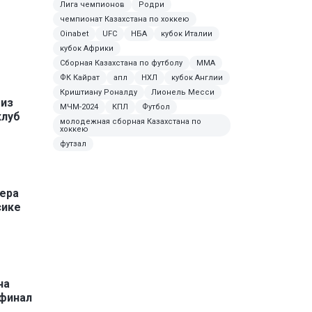
Лига чемпионов
Родри
чемпионат Казахстана по хоккею
Oinabet
UFC
НБА
кубок Италии
кубок Африки
Сборная Казахстана по футболу
ММА
ФК Кайрат
апл
НХЛ
кубок Англии
Криштиану Роналду
Лионель Месси
 из
МЧМ-2024
КПЛ
Футбол
клуб
молодежная сборная Казахстана по
хоккею
футзал
ера
сике
ча
финал