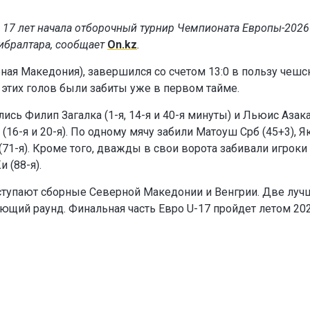
 17 лет начала отборочный турнир Чемпионата Европы-2026
ибралтара, сообщает
On.kz
.
ная Македония), завершился со счетом 13:0 в пользу чешс
 этих голов были забиты уже в первом тайме.
сь Филип Загалка (1-я, 14-я и 40-я минуты) и Льюис Азака 
 (16-я и 20-я). По одному мячу забили Матоуш Срб (45+3), Я
 (71-я). Кроме того, дважды в свои ворота забивали игроки
 (88-я).
выступают сборные Северной Македонии и Венгрии. Две луч
ющий раунд. Финальная часть Евро U-17 пройдет летом 20