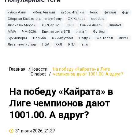
кубок Азии
кубок Англии
кубок Италии
бокс
футзал
фцу
Сборная Казахстана по футболу
ФК Кайрат
сериа а
Лионель Месси
ХК "Барыс"
КПЛ
Ламин Ямаль
Oinabet
ММА
ЧМ-2026
Единая лига ВТБ
лига 1
Футбол
Букмекеры
Борьба
минифутбол
Родри
ФК Тобол
лига1
Лига чемпионов
НБА
КХЛ
РПЛ
апл
Главная
Новости
На победу «Кайрата» в Лиге
Oinabet
чемпионов дают 1001.00. А вдруг?
На победу «Кайрата» в
Лиге чемпионов дают
1001.00. А вдруг?
31 июля 2026, 21:37