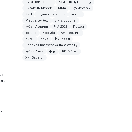
Лига чемпионов
Криштиану Роналду
Лионель Месси
ММА
Букмекеры
КХЛ
Единая лига ВТБ
лига 1
Медиа футбол
Лига Европы
кубок Африки
ЧМ-2026
Родри
хоккей
Борьба
Бундеслига
лига1
бокс
ФК Тобол
Сборная Казахстана по футболу
кубок Азии
фцу
ФК Кайрат
ХК "Барыс"
л
ов
"