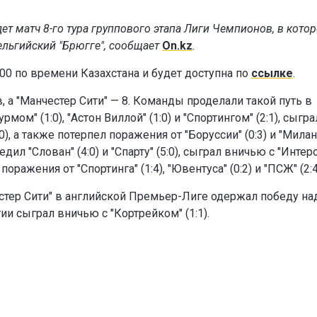
дет матч 8-го тура группового этапа Лиги Чемпионов, в кото
бельгийский "Брюгге", сообщает
On.kz
.
00 по времени Казахстана и будет доступна по
ссылке
.
 а "Манчестер Сити" — 8. Команды проделали такой путь в
ом" (1:0), "Астон Виллой" (1:0) и "Спортингом" (2:1), сыгра
0), а также потерпел поражения от "Боруссии" (0:3) и "Милан
едил "Слован" (4:0) и "Спарту" (5:0), сыграл вничью с "Интер
поражения от "Спортинга" (1:4), "Ювентуса" (0:2) и "ПСЖ" (2:4
стер Сити" в английской Премьер-Лиге одержал победу на
гии сыграл вничью с "Кортрейком" (1:1).