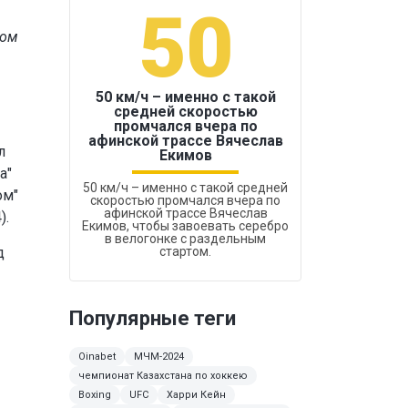
50
1
ром
50 км/ч – именно с такой
средней скоростью
промчался вчера по
Бокс был узако
афинской трассе Вячеслав
л
Екимов
а"
50 км/ч – именно с такой средней
ом"
скоростью промчался вчера по
афинской трассе Вячеслав
).
Екимов, чтобы завоевать серебро
в велогонке с раздельным
д
стартом.
Популярные теги
Oinabet
МЧМ-2024
чемпионат Казахстана по хоккею
Boxing
UFC
Харри Кейн