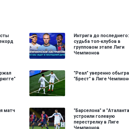
исты
Интрига до последнего:
рекорд
судьба топ-клубов в
групповом этапе Лиги
Чемпионов
ержал
"Реал" уверенно обыгра
Брюгге"
"Брест" в Лиге Чемпион
я матч
"Барселона" и "Аталанта
устроили голевую
перестрелку в Лиге
Чемпионов