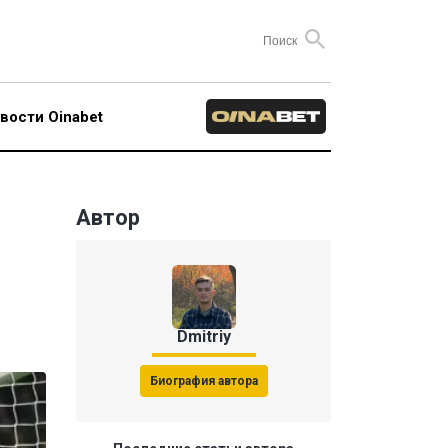
вости Oinabet
Автор
Dmitriy
Биография автора