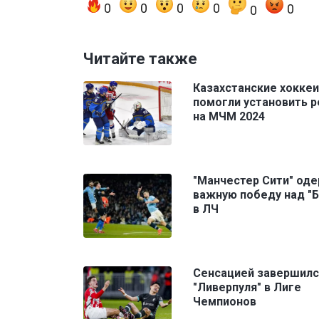
0
0
0
0
0
0
Читайте также
Казахстанские хокке
помогли установить 
на МЧМ 2024
"Манчестер Сити" од
важную победу над "
в ЛЧ
Сенсацией завершилс
"Ливерпуля" в Лиге
Чемпионов