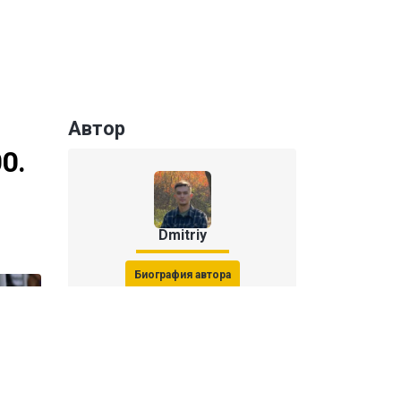
Автор
0.
Dmitriy
Биография автора
Последние статьи автора