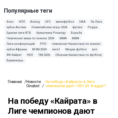
Популярные теги
бокс
КПЛ
Boxing
UFC
минифутбол
НБА
Ла Лига
кубок Англии
Олимпийские игры 2024
футзал
Родри
Единая лига ВТБ
Криштиану Роналду
Борьба
Чемпионат мира по хоккею 2024
ММА
MMA
Лига конференций
РПЛ
чемпионат Казахстана по хоккею
кубок Африки
МЧМ-2024
лига1
Медиа футбол
апл
ФК Кайрат
НХЛ
ЧМ-2026
Сборная Казахстана по футболу
Букмекеры
Главная
Новости
На победу «Кайрата» в Лиге
Oinabet
чемпионов дают 1001.00. А вдруг?
На победу «Кайрата» в
Лиге чемпионов дают