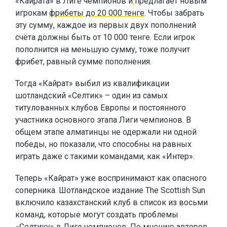
«Кайрата» в Лиге чемпионов и
предлагает новым
игрокам
фрибеты до 20 000 тенге
. Чтобы забрать
эту сумму, каждое из первых двух пополнений
счёта должны быть от 10 000 тенге. Если игрок
пополнится на меньшую сумму, тоже получит
фрибет, равный сумме пополнения.
Тогда «Кайрат» выбил из квалификации
шотландский «Селтик» – один из самых
титулованных клубов Европы и постоянного
участника основного этапа Лиги чемпионов. В
общем этапе алматинцы не одержали ни одной
победы, но показали, что способны на равных
играть даже с такими командами, как «Интер».
Теперь «Кайрат» уже воспринимают как опасного
соперника. Шотландское издание The Scottish Sun
включило казахстанский клуб в список из восьми
команд, которые могут создать проблемы
«Селтику» в Лиге чемпионов. По мнению авторов,