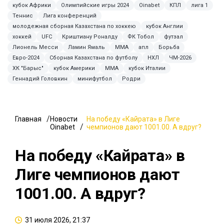
кубок Африки
Олимпийские игры 2024
Oinabet
КПЛ
лига 1
Теннис
Лига конференций
молодежная сборная Казахстана по хоккею
кубок Англии
хоккей
UFC
Криштиану Роналду
ФК Тобол
футзал
Лионель Месси
Ламин Ямаль
ММА
апл
Борьба
Евро-2024
Сборная Казахстана по футболу
НХЛ
ЧМ-2026
ХК "Барыс"
кубок Америки
MMA
кубок Италии
Геннадий Головкин
минифутбол
Родри
Главная
Новости
На победу «Кайрата» в Лиге
Oinabet
чемпионов дают 1001.00. А вдруг?
На победу «Кайрата» в
Лиге чемпионов дают
1001.00. А вдруг?
31 июля 2026, 21:37