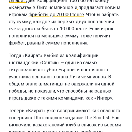
Oinabet
даёт коэффициент 1001.00 на победу
«Кайрата» в Лиге чемпионов и
предлагает новым
игрокам
фрибеты до 20 000 тенге
. Чтобы забрать
эту сумму, каждое из первых двух пополнений
счёта должны быть от 10 000 тенге. Если игрок
пополнится на меньшую сумму, тоже получит
фрибет, равный сумме пополнения.
Тогда «Кайрат» выбил из квалификации
шотландский «Селтик» – один из самых
титулованных клубов Европы и постоянного
участника основного этапа Лиги чемпионов. В
общем этапе алматинцы не одержали ни одной
победы, но показали, что способны на равных
играть даже с такими командами, как «Интер».
Теперь «Кайрат» уже воспринимают как опасного
соперника. Шотландское издание The Scottish Sun
включило казахстанский клуб в список из восьми
команд, которые могут создать проблемы