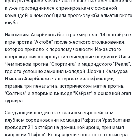
вратарь сборной Казахстана полностью восстановился
и уже присоединился к тренировкам с основной
командой, о чем сообщила пресс-служба алматинского
клуба.
Напомним, Анарбеков был травмирован 14 сентября в
игре против "Актобе" после жесткого столкновения,
которое привело к перелому челюсти. Из-за этого
повреждения он пропустил выездные поединки Лиги
Чемпионов против "Спортинга" и мадридского "Реала",
где его успешно заменил молодой Шерхан Калмурза.
Именно Анарбеков стал героем квалификации,
отразив три пенальти в историческом матче против
"Селтика" и впервые выведя "Кайрат" в основной этап
турнира.
Следующий поединок в главном европейском
клубном соревновании команда Рафаэля Уразбахтина
проведет 21 октября на домашней арене, принимая
кипрский "Пафос". Возвращение опытного голкипера