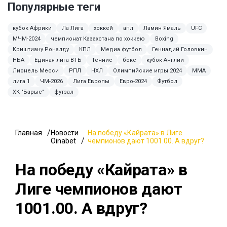
Популярные теги
кубок Африки
Ла Лига
хоккей
апл
Ламин Ямаль
UFC
МЧМ-2024
чемпионат Казахстана по хоккею
Boxing
Криштиану Роналду
КПЛ
Медиа футбол
Геннадий Головкин
НБА
Единая лига ВТБ
Теннис
бокс
кубок Англии
Лионель Месси
РПЛ
НХЛ
Олимпийские игры 2024
ММА
лига 1
ЧМ-2026
Лига Европы
Евро-2024
Футбол
ХК "Барыс"
футзал
Главная
Новости
На победу «Кайрата» в Лиге
Oinabet
чемпионов дают 1001.00. А вдруг?
На победу «Кайрата» в
Лиге чемпионов дают
1001.00. А вдруг?