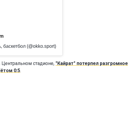
am
 баскетбол (@okko.sport)
а Центральном стадионе,
"Кайрат" потерпел разгромное
ётом 0:5
.