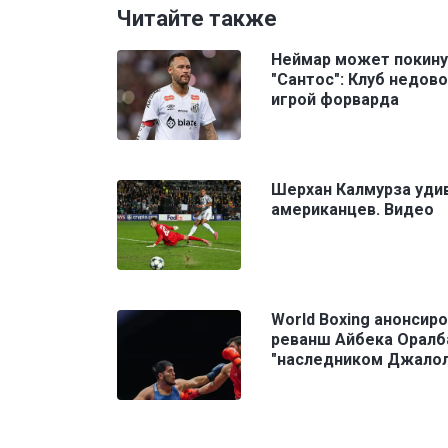
Читайте также
Неймар может покину
"Сантос": Клуб недов
игрой форварда
Шерхан Калмурза уди
американцев. Видео
World Boxing анонсир
реванш Айбека Оралб
"наследником Джалол