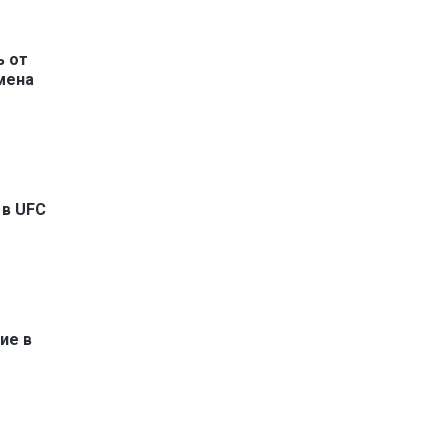
ь от
мена
в UFC
ие в