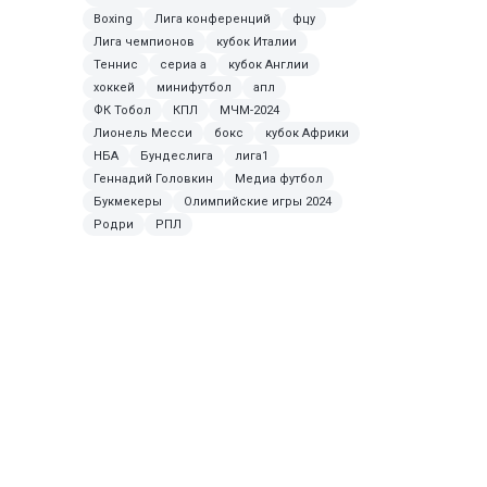
Boxing
Лига конференций
фцу
Лига чемпионов
кубок Италии
Теннис
сериа а
кубок Англии
хоккей
минифутбол
апл
ФК Тобол
КПЛ
МЧМ-2024
Лионель Месси
бокс
кубок Африки
НБА
Бундеслига
лига1
Геннадий Головкин
Медиа футбол
Букмекеры
Олимпийские игры 2024
Родри
РПЛ