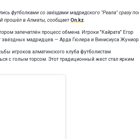
лись футболками со звёздами мадридского "Реала" сразу по
ый прошёл в Алматы, сообщает
On.kz
.
отором запечатлён процесс обмена. Игроки "Кайрата" Егор
 звёздных мадридцев — Арда Гюлера и Винисиуса Жуниор
осьбы игроков алматинского клуба футболистам
ться с голым торсом. Этот традиционный жест стал ярким