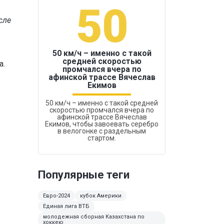
50
1
сле
50 км/ч – именно с такой
средней скоростью
а.
промчался вчера по
Бокс был узако
афинской трассе Вячеслав
Екимов
50 км/ч – именно с такой средней
скоростью промчался вчера по
афинской трассе Вячеслав
Екимов, чтобы завоевать серебро
в велогонке с раздельным
стартом.
Популярные теги
Евро-2024
кубок Америки
Единая лига ВТБ
молодежная сборная Казахстана по
хоккею