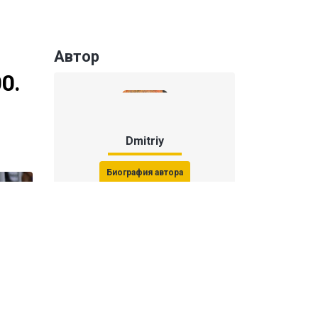
Автор
0.
Dmitriy
Биография автора
Последние статьи автора
31 июля 2026, 15:51
Последствия финала ЧМ-2026:
ФИФА начала расследование против