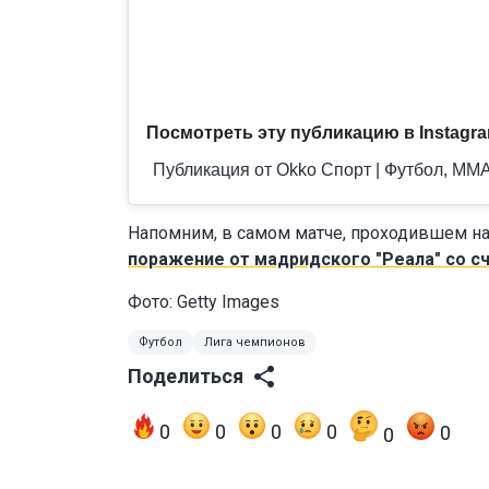
Посмотреть эту публикацию в Instagr
Публикация от Okko Спорт | Футбол, MMA,
Напомним, в самом матче, проходившем н
поражение от мадридского "Реала" со сч
Фото: Getty Images
Футбол
Лига чемпионов
Поделиться
0
0
0
0
0
0