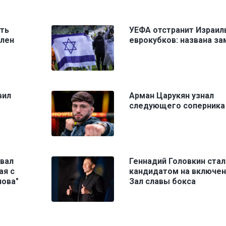
ть
УЕФА отстранит Израил
олен
еврокубков: названа за
вил
Арман Царукян узнал
следующего соперника 
овал
Геннадий Головкин стал
ая с
кандидатом на включен
ова"
Зал славы бокса