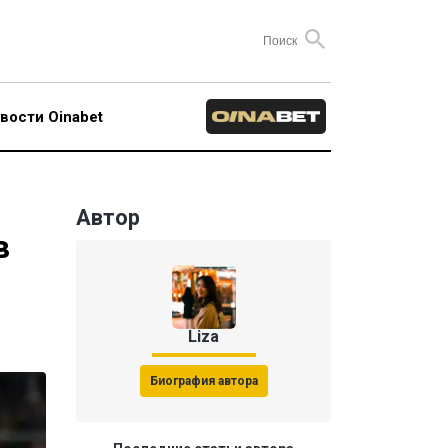
вости Oinabet
Автор
в
Liza
Биография автора