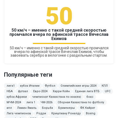
50
50 км/ч – именно с такой средней скоростью
промчался вчера по афинской трассе Вячеслав
Екимов
50 км/ч – именно с такой средней скоростью промчался
вчера по афинской трассе Вячеслав Екимов, чтобы
завоевать серебро в велогонке с раздельным стартом.
Популярные теги
лига1
кубок Италии
Футбол
Олимпийские игры 2024
КПЛ
НБА
футзал
Евро-2024
Харри Кейн
Единая лига ВТБ
UFC
кубок Африки
чемпионат Казахстана по хоккею
бокс
МЧМ-2024
лига 1
ЧМ-2026
Сборная Казахстана по футболу
апл
Ламин Ямаль
Борьба
Букмекеры
ФК Кайрат
Лига чемпионов
Родри
Криштиану Роналду
Boxing