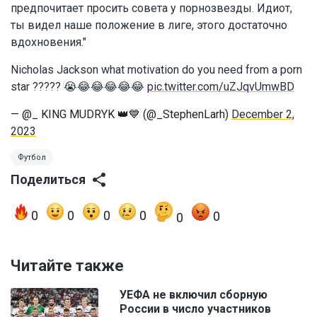
предпочитает просить совета у порнозвезды. Идиот,
ты видел наше положение в лиге, этого достаточно
вдохновения."
Nicholas Jackson what motivation do you need from a porn
star ????? 😭😂😂😂😂😂
pic.twitter.com/uZJqvUmwBD
— @_ KING MUDRYK 👑💙 (@_StephenLarh)
December 2,
2023
Футбол
Поделиться
0
0
0
0
0
0
Читайте также
УЕФА не включил сборную
России в число участников