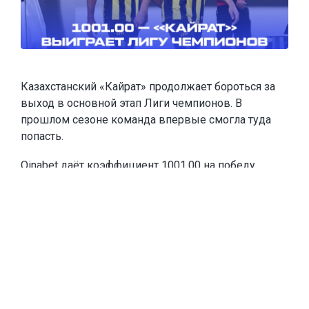
Казахстанский «Кайрат» продолжает бороться за
выход в основной этап Лиги чемпионов. В
прошлом сезоне команда впервые смогла туда
попасть.
Oinabet
даёт коэффициент 1001.00 на победу
«Кайрата» в Лиге чемпионов и
предлагает новым
игрокам
фрибеты до 20 000 тенге
. Чтобы забрать
эту сумму, каждое из первых двух пополнений
счёта должны быть от 10 000 тенге. Если игрок
пополнится на меньшую сумму, тоже получит
фрибет, равный сумме пополнения.
Тогда «Кайрат» выбил из квалификации