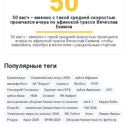
50
50 км/ч – именно с такой средней скоростью
промчался вчера по афинской трассе Вячеслав
Екимов
50 км/ч – именно с такой средней скоростью промчался
вчера по афинской трассе Вячеслав Екимов, чтобы
завоевать серебро в велогонке с раздельным стартом.
Популярные теги
Букмекеры
Олимпийские игры 2024
кубок Африки
минифутбол
ХК "Барыс"
сериа а
Футбол
РПЛ
Геннадий Головкин
Единая лига ВТБ
кубок Америки
UFC
кубок Азии
НБА
Oinabet
ФК Кайрат
молодежная сборная Казахстана по хоккею
лига 1
Харри Кейн
Борьба
чемпионат Казахстана по хоккею
ЧМ-2026
Чемпионат мира по хоккею 2024
ФК Тобол
бокс
Ламин Ямаль
Родри
Евро-2024
МЧМ-2024
Сборная Казахстана по футболу