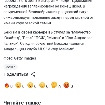
"сэром", а его жена Виктория — "леди". Церемония
награждения запланирована на конец июня. В
современной Великобритании рыцарский титул
символизирует признание заслуг перед страной от
имени королевской семьи.
Бекхэм в своей карьере выступал за "Манчестер
Юнайтед", "Реал", "ПСЖ", "Милан" и "Лос-Анджелес
Гэлакси". Сегодня 50-летний Бекхэм является
владельцем клуба MLS "Интер Майами".
Фото: Getty Images
Футбол
Поделиться
0
0
0
0
0
0
Читайте также