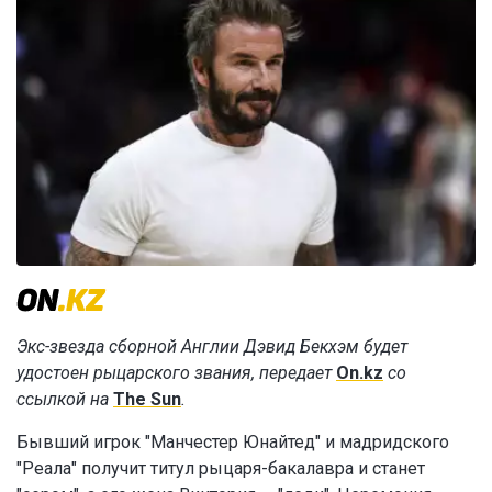
Экс-звезда сборной Англии Дэвид Бекхэм будет
удостоен рыцарского звания, передает
On.kz
со
ссылкой на
The Sun
.
Бывший игрок "Манчестер Юнайтед" и мадридского
"Реала" получит титул рыцаря-бакалавра и станет