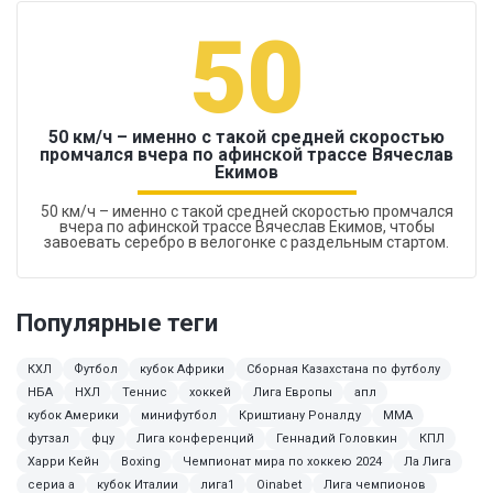
50
50 км/ч – именно с такой средней скоростью
промчался вчера по афинской трассе Вячеслав
Екимов
50 км/ч – именно с такой средней скоростью промчался
вчера по афинской трассе Вячеслав Екимов, чтобы
завоевать серебро в велогонке с раздельным стартом.
Популярные теги
КХЛ
Футбол
кубок Африки
Сборная Казахстана по футболу
НБА
НХЛ
Теннис
хоккей
Лига Европы
апл
кубок Америки
минифутбол
Криштиану Роналду
ММА
футзал
фцу
Лига конференций
Геннадий Головкин
КПЛ
Харри Кейн
Boxing
Чемпионат мира по хоккею 2024
Ла Лига
сериа а
кубок Италии
лига1
Oinabet
Лига чемпионов