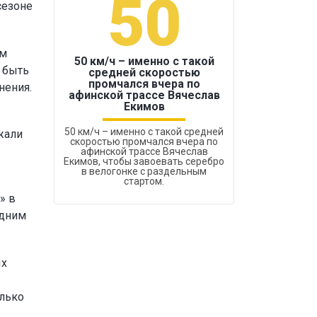
50
1
сезоне
ам
50 км/ч – именно с такой
 быть
средней скоростью
промчался вчера по
нения.
Бокс был узако
афинской трассе Вячеслав
Екимов
50 км/ч – именно с такой средней
жали
скоростью промчался вчера по
афинской трассе Вячеслав
Екимов, чтобы завоевать серебро
в велогонке с раздельным
стартом.
» в
одним
ых
олько