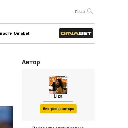
вости Oinabet
Автор
Liza
Биография автора