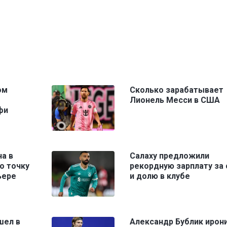
ом
Сколько зарабатывает
Лионель Месси в США
фи
а в
Салаху предложили
о точку
рекордную зарплату за 
ьере
и долю в клубе
шел в
Александр Бублик ирон