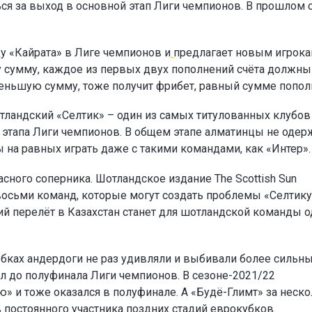
ся за выход в основной этап Лиги чемпионов. В прошлом 
у «Кайрата» в Лиге чемпионов и
предлагает новым игрок
ту сумму, каждое из первых двух пополнений счёта должны
а меньшую сумму, тоже получит фрибет, равный сумме попол
тландский «Селтик» – один из самых титулованных клубов
о этапа Лиги чемпионов. В общем этапе алматинцы не одер
ы на равных играть даже с такими командами, как «Интер».
сного соперника. Шотландское издание The Scottish Sun
восьми команд, которые могут создать проблемы «Селтику
ий перелёт в Казахстан станет для шотландской команды 
убках андердоги не раз удивляли и выбивали более сильн
л до полуфинала Лиги чемпионов. В сезоне-2021/22
» и тоже оказался в полуфинале. А «Будё-Глимт» за неск
в постоянного участника поздних стадий еврокубков.