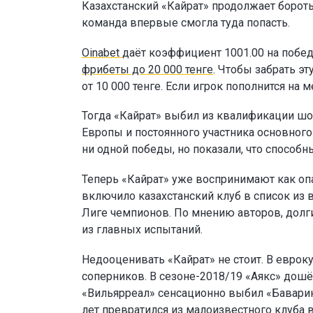
Казахстанский «Кайрат» продолжает бороть
команда впервые смогла туда попасть.
Oinabet
даёт коэффициент 1001.00 на побед
фрибеты до 20 000 тенге
. Чтобы забрать э
от 10 000 тенге. Если игрок пополнится н
Тогда «Кайрат» выбил из квалификации шо
Европы и постоянного участника основног
ни одной победы, но показали, что способн
Теперь «Кайрат» уже воспринимают как опа
включило казахстанский клуб в список из 
Лиге чемпионов. По мнению авторов, долг
из главных испытаний.
Недооценивать «Кайрат» не стоит. В еврок
соперников. В сезоне-2018/19 «Аякс» дошё
«Вильярреал» сенсационно выбил «Баварию
лет превратился из малоизвестного клуба 