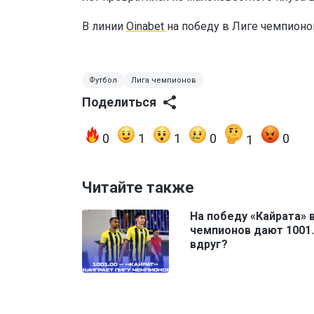
В линии
Oinabet
на победу в Лиге чемпион
Футбол
Лига чемпионов
Поделиться
0
1
1
0
0
1
Читайте также
На победу «Кайрата» 
чемпионов дают 1001.
вдруг?