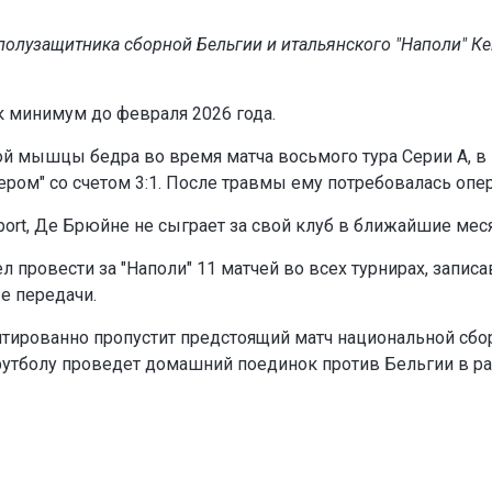
полузащитника сборной Бельгии и итальянского "Наполи" К
к минимум до февраля 2026 года.
ой мышцы бедра во время матча восьмого тура Серии А, в
ером" со счетом 3:1. После травмы ему потребовалась опе
Sport, Де Брюйне не сыграет за свой клуб в ближайшие мес
провести за "Наполи" 11 матчей во всех турнирах, записа
е передачи.
тированно пропустит предстоящий матч национальной сбо
 футболу проведет домашний поединок против Бельгии в р