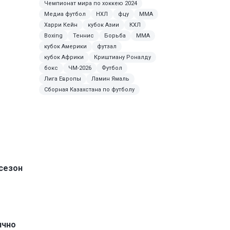
Чемпионат мира по хоккею 2024
Медиа футбол
НХЛ
фцу
ММА
Харри Кейн
кубок Азии
КХЛ
Boxing
Теннис
Борьба
MMA
кубок Америки
футзал
кубок Африки
Криштиану Роналду
бокс
ЧМ-2026
Футбол
Лига Европы
Ламин Ямаль
Сборная Казахстана по футболу
сезон
ично