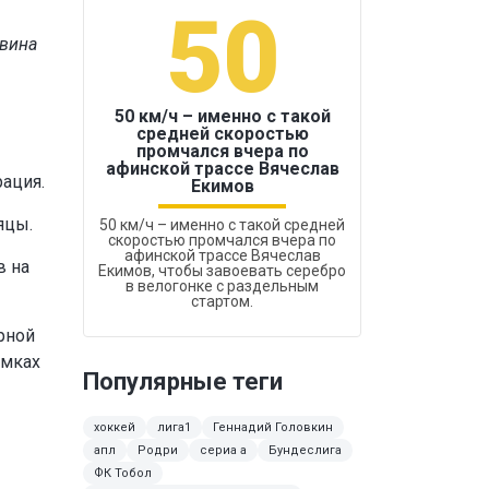
50
1
евина
50 км/ч – именно с такой
средней скоростью
промчался вчера по
Бокс был узако
афинской трассе Вячеслав
рация.
Екимов
яцы.
50 км/ч – именно с такой средней
скоростью промчался вчера по
афинской трассе Вячеслав
в на
Екимов, чтобы завоевать серебро
в велогонке с раздельным
стартом.
рной
амках
Популярные теги
хоккей
лига1
Геннадий Головкин
апл
Родри
сериа а
Бундеслига
ФК Тобол