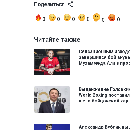
Поделиться
0
0
0
0
0
0
Читайте также
Сенсационным исход
завершился бой внука
Мухаммеда Али в про
Выдвижение Головкин
World Boxing поставил
в его бойцовской кар
Александр Бублик вы