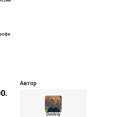
оссии
профи
Автор
0.
Dmitriy