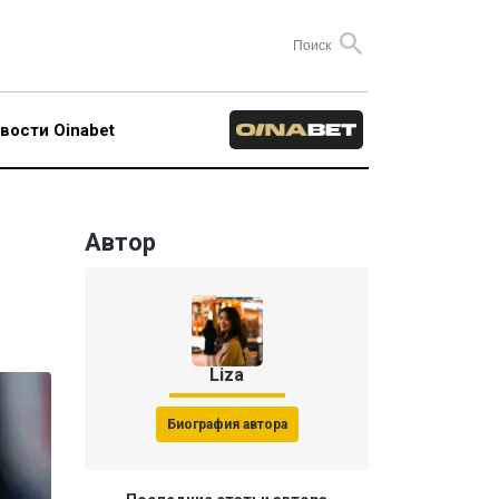
вости Oinabet
Автор
Liza
Биография автора