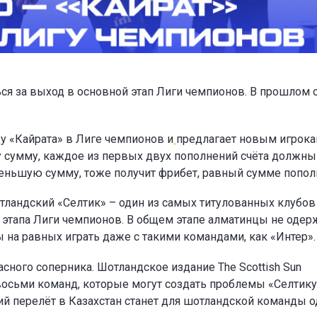
ся за выход в основной этап Лиги чемпионов. В прошлом 
у «Кайрата» в Лиге чемпионов и
предлагает новым игрок
ту сумму, каждое из первых двух пополнений счёта должны
а меньшую сумму, тоже получит фрибет, равный сумме попол
тландский «Селтик» – один из самых титулованных клубов
о этапа Лиги чемпионов. В общем этапе алматинцы не одер
ы на равных играть даже с такими командами, как «Интер».
сного соперника. Шотландское издание The Scottish Sun
восьми команд, которые могут создать проблемы «Селтику
ий перелёт в Казахстан станет для шотландской команды 