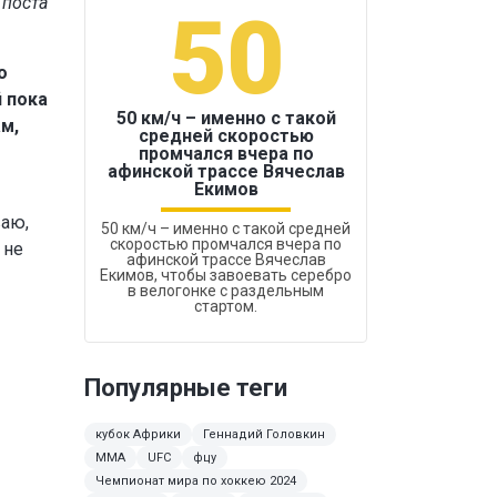
 поста
50
1
о
 пока
50 км/ч – именно с такой
ам,
средней скоростью
промчался вчера по
Бокс был узако
афинской трассе Вячеслав
Екимов
ваю,
50 км/ч – именно с такой средней
скоростью промчался вчера по
 не
афинской трассе Вячеслав
Екимов, чтобы завоевать серебро
в велогонке с раздельным
стартом.
Популярные теги
кубок Африки
Геннадий Головкин
MMA
UFC
фцу
Чемпионат мира по хоккею 2024