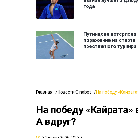
звания лучшего дзюд
года
Путинцева потерпела
поражение на старте
престижного турнира
Главная
Новости Oinabet
На победу «Кайрата»
На победу «Кайрата» 
А вдруг?
31 июля 2026, 21:37