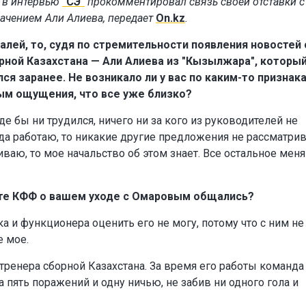
 в интервью
"СЭ"
прокомментировал связь своей отставки с
начением Али Алиева, передает
On.kz
.
алей, то, судя по стремительности появления новостей 
рной Казахстана — Али Алиева из "Кызылжара", который
ился заранее. Не возникало ли у вас по каким-то признак
ым ощущения, что все уже близко?
де бы ни трудился, ничего ни за кого из руководителей не
гда работаю, то никакие другие предложения не рассматри
иваю, то мое начальство об этом знает. Все остальное меня
те КФФ о вашем уходе с Омаровым общались?
ка и функционера оценить его не могу, потому что с ним не
е мое.
 тренера сборной Казахстана. За время его работы команда
 пять поражений и одну ничью, не забив ни одного гола и