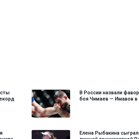
исты
В России назвали фаво
рекорд
боя Чимаев — Имавов в
я
Елена Рыбакина сыграл