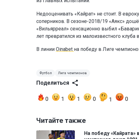
из главных испытаний.
Недооценивать «Кайрат» не стоит. В еврок
соперников. В сезоне-2018/19 «Аякс» дошё
«Вильярреал» сенсационно выбил «Баварию
лет превратился из малоизвестного клуба 
В линии
Oinabet
на победу в Лиге чемпион
Футбол
Лига чемпионов
Поделиться
0
1
1
0
0
1
Читайте также
На победу «Кайрата» 