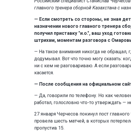
Российский специалист Станислав Черчесов
главного тренера сборной Казахстана с наз
— Если смотреть со стороны, не зная дет
назначении нового главного тренера сбо
получил приставку "и.о.", ваш уход готов
штрихам, моментам разговора с Омаров
— На такое внимания никогда не обращал, г
додумывал. Вот что точно могу сказать: ко
ни с кем не разговариваю. А если разговар
касается.
— После сообщения на официальном сай
— Да, говорили по телефону. Но как челове
работал, голословно что-то утверждать — н
27 января Черчесов покинул пост главного
провела шесть матчей, в которых потерпела
пропустив 15.