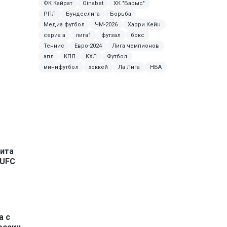
ФК Кайрат
Oinabet
ХК "Барыс"
РПЛ
Бундеслига
Борьба
Медиа футбол
ЧМ-2026
Харри Кейн
сериа а
лига1
футзал
бокс
Теннис
Евро-2024
Лига чемпионов
апл
КПЛ
КХЛ
Футбол
минифутбол
хоккей
Ла Лига
НБА
рита
 UFC
а с