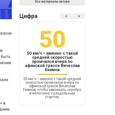
Все материалы автора
Цифра
50
1
сезоне
ам
50 км/ч – именно с такой
 быть
средней скоростью
промчался вчера по
нения.
Бокс был узако
афинской трассе Вячеслав
Екимов
50 км/ч – именно с такой средней
жали
скоростью промчался вчера по
афинской трассе Вячеслав
Екимов, чтобы завоевать серебро
в велогонке с раздельным
стартом.
» в
одним