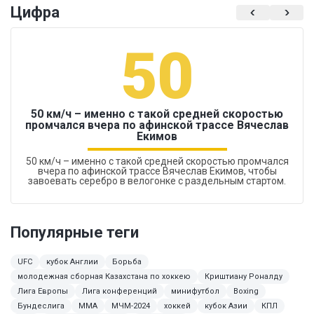
Цифра
50
50 км/ч – именно с такой средней скоростью
промчался вчера по афинской трассе Вячеслав
Екимов
50 км/ч – именно с такой средней скоростью промчался
вчера по афинской трассе Вячеслав Екимов, чтобы
завоевать серебро в велогонке с раздельным стартом.
Популярные теги
UFC
кубок Англии
Борьба
молодежная сборная Казахстана по хоккею
Криштиану Роналду
Лига Европы
Лига конференций
минифутбол
Boxing
Бундеслига
MMA
МЧМ-2024
хоккей
кубок Азии
КПЛ