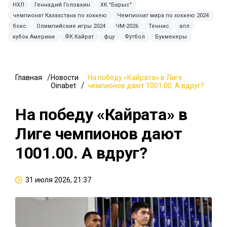
НХЛ
Геннадий Головкин
ХК "Барыс"
чемпионат Казахстана по хоккею
Чемпионат мира по хоккею 2024
бокс
Олимпийские игры 2024
ЧМ-2026
Теннис
апл
кубок Америки
ФК Кайрат
фцу
Футбол
Букмекеры
Главная
Новости
На победу «Кайрата» в Лиге
Oinabet
чемпионов дают 1001.00. А вдруг?
На победу «Кайрата» в
Лиге чемпионов дают
1001.00. А вдруг?
31 июля 2026, 21:37