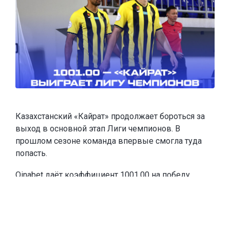
Казахстанский «Кайрат» продолжает бороться за
выход в основной этап Лиги чемпионов. В
прошлом сезоне команда впервые смогла туда
попасть.
Oinabet
даёт коэффициент 1001.00 на победу
«Кайрата» в Лиге чемпионов и
предлагает новым
игрокам
фрибеты до 20 000 тенге
. Чтобы забрать
эту сумму, каждое из первых двух пополнений
счёта должны быть от 10 000 тенге. Если игрок