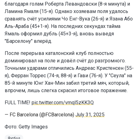
благодаря голам Роберта Левандовски (8-я минута) и
Ламина Ямаля (15-я). Однако хозяевам поля удалось
сравнять счёт усилиями Чо Ёнг-Вука (26-я) и Язана Або
Аль-Араба (45+1-я). На последних секундах тайма
Ямаль оформил дубль (45+3-я), вновь выведя
"Барселону" вперёд.
После перерыва каталонский клуб полностью
доминировал на поле и довёл счёт до разгромного.
Точными ударами отличились Андреас Кристенсен (55-
я), Ферран Торрес (74-я, 88-я) и Гави (76-я). У "Сеула" на
85-й минуте Юнг Хан-Мин забил третий мяч, который,
впрочем, лишь слегка скрасил итоговое поражение.
FULL TIME!
pic.twitter.com/vmql5zKK3Q
— FC Barcelona (@FCBarcelona)
July 31, 2025
Фото: Getty Images
Футбол