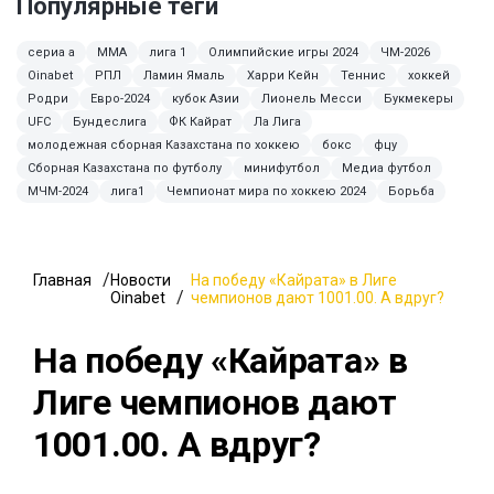
Популярные теги
сериа а
MMA
лига 1
Олимпийские игры 2024
ЧМ-2026
Oinabet
РПЛ
Ламин Ямаль
Харри Кейн
Теннис
хоккей
Родри
Евро-2024
кубок Азии
Лионель Месси
Букмекеры
UFC
Бундеслига
ФК Кайрат
Ла Лига
молодежная сборная Казахстана по хоккею
бокс
фцу
Сборная Казахстана по футболу
минифутбол
Медиа футбол
МЧМ-2024
лига1
Чемпионат мира по хоккею 2024
Борьба
Главная
Новости
На победу «Кайрата» в Лиге
Oinabet
чемпионов дают 1001.00. А вдруг?
На победу «Кайрата» в
Лиге чемпионов дают
1001.00. А вдруг?