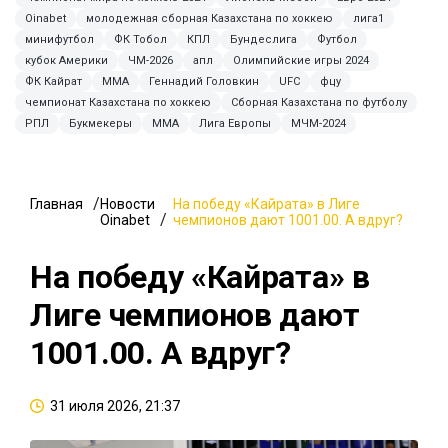
Oinabet
молодежная сборная Казахстана по хоккею
лига1
минифутбол
ФК Тобол
КПЛ
Бундеслига
Футбол
кубок Америки
ЧМ-2026
апл
Олимпийские игры 2024
ФК Кайрат
ММА
Геннадий Головкин
UFC
фцу
чемпионат Казахстана по хоккею
Сборная Казахстана по футболу
РПЛ
Букмекеры
MMA
Лига Европы
МЧМ-2024
Главная
Новости
На победу «Кайрата» в Лиге
Oinabet
чемпионов дают 1001.00. А вдруг?
На победу «Кайрата» в
Лиге чемпионов дают
1001.00. А вдруг?
31 июля 2026, 21:37