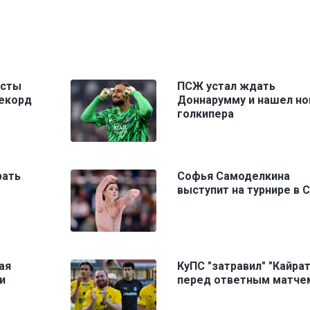
исты
ПСЖ устал ждать
рекорд
Доннарумму и нашел но
голкипера
рать
Софья Самоделкина
выступит на турнире в
ая
КуПС "затравил" "Кайрат
и
перед ответным матче