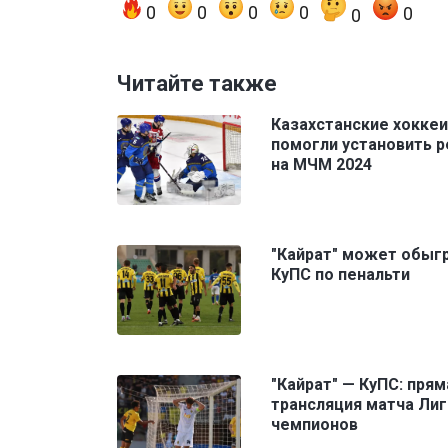
0
0
0
0
0
0
Читайте также
Казахстанские хокке
помогли установить 
на МЧМ 2024
"Кайрат" может обыг
КуПС по пенальти
"Кайрат" — КуПС: прям
трансляция матча Лиг
чемпионов