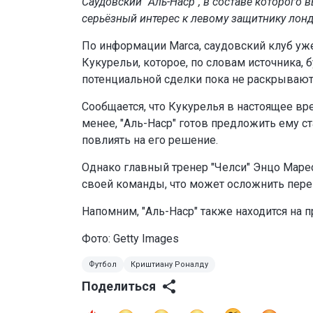
Саудовский "Аль-Наср", в составе которого 
серьёзный интерес к левому защитнику лонд
По информации Marca, саудовский клуб уже
Кукурельи, которое, по словам источника,
потенциальной сделки пока не раскрывают
Сообщается, что Кукурелья в настоящее вр
менее, "Аль-Наср" готов предложить ему с
повлиять на его решение.
Однако главный тренер "Челси" Энцо Мар
своей команды, что может осложнить пере
Напомним, "Аль-Наср" также находится на 
Фото: Getty Images
Футбол
Криштиану Роналду
Поделиться