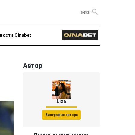
вости Oinabet
Автор
Liza
Биография автора