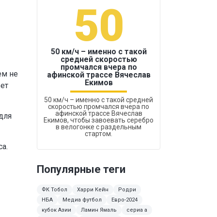
50
1
50 км/ч – именно с такой
средней скоростью
промчался вчера по
Бокс был узако
ем не
афинской трассе Вячеслав
Екимов
жет
50 км/ч – именно с такой средней
скоростью промчался вчера по
афинской трассе Вячеслав
для
Екимов, чтобы завоевать серебро
в велогонке с раздельным
стартом.
а.
Популярные теги
ФК Тобол
Харри Кейн
Родри
НБА
Медиа футбол
Евро-2024
кубок Азии
Ламин Ямаль
сериа а