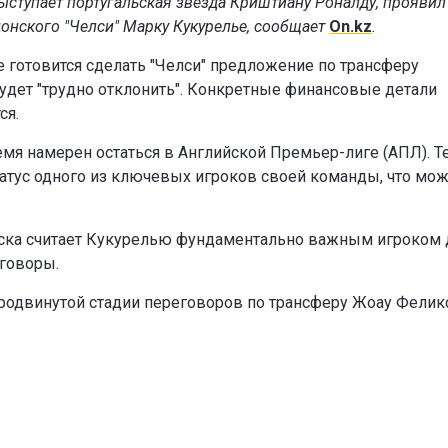
выступает португальская звезда Криштиану Роналду, проявил
онского "Челси" Марку Кукурелье, сообщает
On.kz
.
 готовится сделать "Челси" предложение по трансферу
 будет "трудно отклонить". Конкретные финансовые детали
ся.
емя намерен остаться в Английской Премьер-лиге (АПЛ). Т
татус одного из ключевых игроков своей команды, что мо
еска считает Кукурелью фундаментально важным игроком 
говоры.
продвинутой стадии переговоров по трансферу Жоау Феликс