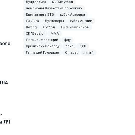
Бундеслига
минифутбол
чемпионат Казахстана по хоккею
Единая лига ВТБ
кубок Америки
Ла Лига
Букмекеры
кубок Англии
Boxing
Футбол
Лига чемпионов
ХК "Барыс"
ММА
Лига конференций
фцу
вого
Криштиану Роналду
бокс
КХЛ
Геннадий Головкин
Oinabet
лига 1
 США
"
м ЛЧ