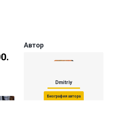
Автор
0.
Dmitriy
Биография автора
Последние статьи автора