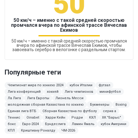
50
50 км/ч – именно с такой средней скоростью
промчался вчера по афинской трассе Вячеслав
Екимов
50 км/ч – именно с такой средней скоростью промчался
вчера по афинской трассе Вячеслав Екимов, чтобы
завоевать серебро в велогонке с раздельным стартом.
Популярные теги
Чемпионат мира по хоккею 2024
кубок Италии
футзал
Лига конференций
хоккей
Лига чемпионов
минифутбол
Ла Лига
Лига Европы
Лионель Месси
молодежная сборная Казахстана по хоккею
Букмекеры
Boxing
Единая лига ВТБ
Сборная Казахстана по футболу
сериа а
Теннис
Oinabet
Харри Кейн
Родри
КХЛ
ХК "Барыс"
бокс
Евро-2024
Бундеслига
Ламин Ямаль
кубок Америки
КПЛ
Криштиану Роналду
ЧМ-2026