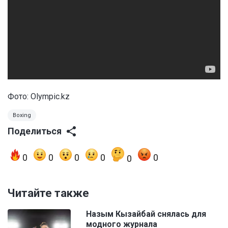
Фото: Olympic.kz
Boxing
Поделиться
0
0
0
0
0
0
Читайте также
Назым Кызайбай снялась для
модного журнала