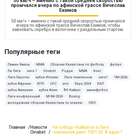
50 км/ч – именно с такой средней скоростью
промчался вчера по афинской трассе Вячеслав
Екимов
50 км/ч – именно с такой средней скоростью промчался
вчера по афинской трассе Вячеслав Екимов, чтобы
завоевать серебро в велогонке с раздельным стартом.
Популярные теги
Ламин Ямаль
ММА
Сборная Казахстана по футболу
футзал
Ла Лига
лига 1
Oinabet
Родри
MMA
бокс
Лига Европы
кубок Италии
Лига чемпионов
лига1
ЧМ-2026
кубок Африки
КПЛ
UFC
апл
Евро-2024
КХЛ
кубок Америки
кубок Азии
ФК Кайрат
минифутбол
Лига конференций
МЧМ-2024
Boxing
молодежная сборная Казахстана по хоккею
НХЛ
Главная
Новости
На победу «Кайрата» в Лиге
Oinabet
чемпионов дают 1001.00. А вдруг?