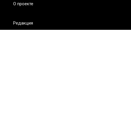
О проекте
Редакция
FAQ
Обратная связь
Для СМИ
Пользовательское соглашение
Для лиц
старше 18 лет