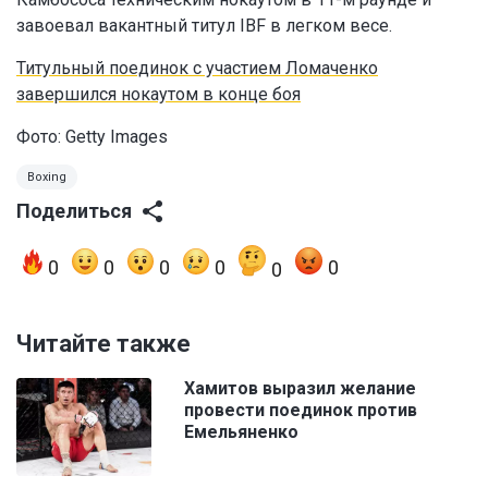
завоевал вакантный титул IBF в легком весе.
Титульный поединок с участием Ломаченко
завершился нокаутом в конце боя
Фото: Getty Images
Boxing
Поделиться
0
0
0
0
0
0
Читайте также
Хамитов выразил желание
провести поединок против
Емельяненко