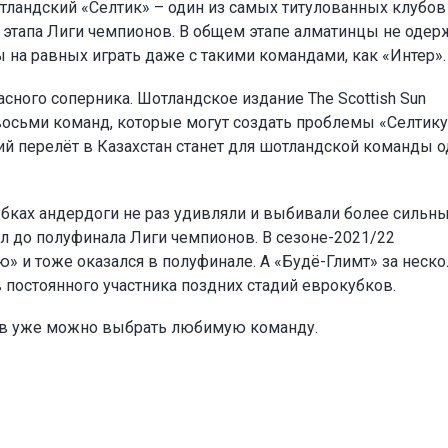
тландский «Селтик» – один из самых титулованных клубов
о этапа Лиги чемпионов. В общем этапе алматинцы не одер
ы на равных играть даже с такими командами, как «Интер».
сного соперника. Шотландское издание The Scottish Sun
восьми команд, которые могут создать проблемы «Селтику
ий перелёт в Казахстан станет для шотландской команды 
убках андердоги не раз удивляли и выбивали более сильн
л до полуфинала Лиги чемпионов. В сезоне-2021/22
» и тоже оказался в полуфинале. А «Будё-Глимт» за неск
в постоянного участника поздних стадий еврокубков.
ов уже можно выбрать любимую команду.