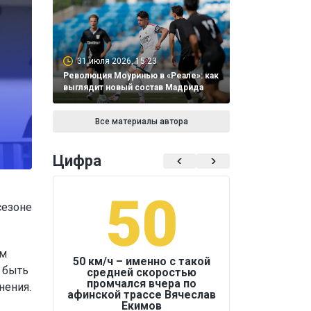
31 июля 2026, 15:23
Революция Моуринью в «Реале»: как
выглядит новый состав Мадрида
Все материалы автора
Цифра
50
1
сезоне
ам
50 км/ч – именно с такой
 быть
средней скоростью
промчался вчера по
нения.
Бокс был узако
афинской трассе Вячеслав
Екимов