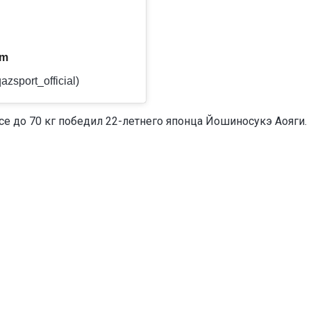
am
zsport_official)
е до 70 кг победил 22-летнего японца Йошиносукэ Аояги.