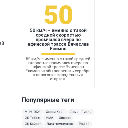
50
1
50 км/ч – именно с такой
средней скоростью
промчался вчера по
Бокс был узако
ей
афинской трассе Вячеслав
Екимов
50 км/ч – именно с такой средней
скоростью промчался вчера по
афинской трассе Вячеслав
Екимов, чтобы завоевать серебро
в велогонке с раздельным
стартом.
Популярные теги
МЧМ-2024
Харри Кейн
Ламин Ямаль
ФК Тобол
MMA
Oinabet
ФК Кайрат
Лига чемпионов
Родри