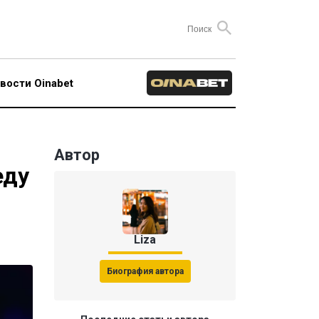
вости Oinabet
Автор
еду
Liza
Биография автора