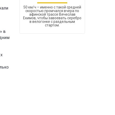
50 км/ч – именно с такой средней
жали
скоростью промчался вчера по
афинской трассе Вячеслав
Екимов, чтобы завоевать серебро
в велогонке с раздельным
стартом.
» в
одним
ых
олько