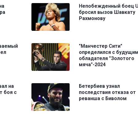
на
Непобежденный боец 
ра
бросил вызов Шавкату
Рахмонову
ваемый
"Манчестер Сити"
шел
определился с будущи
обладателя "Золотого
мяча"-2024
вал на
Бетербиев узнал
т боя с
последствия отказа от
реванша с Биволом