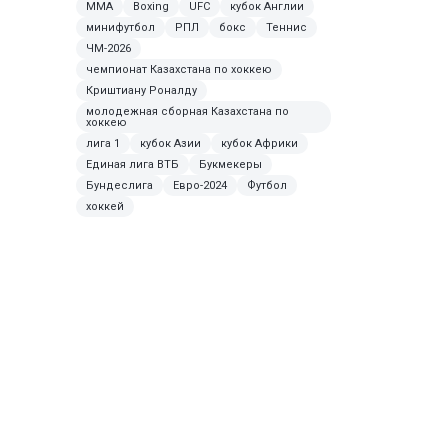
ММА
Boxing
UFC
кубок Англии
минифутбол
РПЛ
бокс
Теннис
ЧМ-2026
чемпионат Казахстана по хоккею
Криштиану Роналду
молодежная сборная Казахстана по
хоккею
лига 1
кубок Азии
кубок Африки
Единая лига ВТБ
Букмекеры
Бундеслига
Евро-2024
Футбол
хоккей