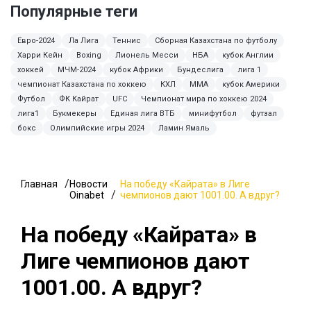
Популярные теги
Евро-2024
Ла Лига
Теннис
Сборная Казахстана по футболу
Харри Кейн
Boxing
Лионель Месси
НБА
кубок Англии
хоккей
МЧМ-2024
кубок Африки
Бундеслига
лига 1
чемпионат Казахстана по хоккею
КХЛ
MMA
кубок Америки
Футбол
ФК Кайрат
UFC
Чемпионат мира по хоккею 2024
лига1
Букмекеры
Единая лига ВТБ
минифутбол
футзал
бокс
Олимпийские игры 2024
Ламин Ямаль
Главная
Новости
На победу «Кайрата» в Лиге
Oinabet
чемпионов дают 1001.00. А вдруг?
На победу «Кайрата» в
Лиге чемпионов дают
1001.00. А вдруг?