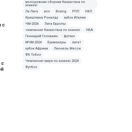
молодежная сборная Казахстана по
хоккею
Ла Лига
апл
Boxing
РПЛ
НХЛ
Криштиану Роналду
кубок Италии
ЧМ-2026
Лига Европы
 с
чемпионат Казахстана по хоккею
НБА
Геннадий Головкин
футзал
МЧМ-2024
Букмекеры
лига1
кубок Африки
Лионель Месси
ФК Тобол
Чемпионат мира по хоккею 2024
 с
Футбол
ой