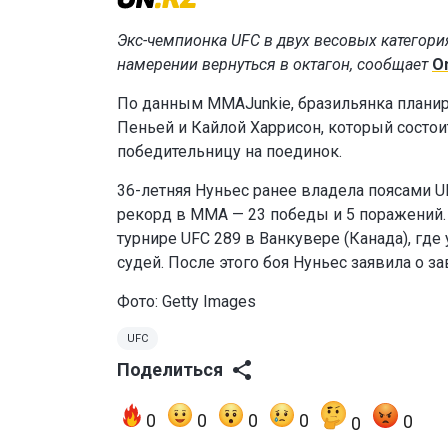
Экс-чемпионка UFC в двух весовых категори
намерении вернуться в октагон, сообщает
O
По данным MMAJunkie, бразильянка плани
Пеньей и Кайлой Харрисон, который состои
победительницу на поединок.
36-летняя Нуньес ранее владела поясами 
рекорд в ММА — 23 победы и 5 поражений. 
турнире UFC 289 в Ванкувере (Канада), г
судей. После этого боя Нуньес заявила о 
Фото: Getty Images
UFC
Поделиться
0
0
0
0
0
0