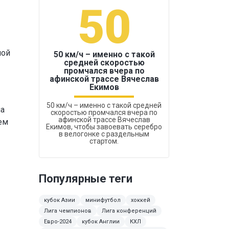
50
1
ной
50 км/ч – именно с такой
средней скоростью
промчался вчера по
Бокс был узако
афинской трассе Вячеслав
Екимов
50 км/ч – именно с такой средней
на
скоростью промчался вчера по
афинской трассе Вячеслав
ем
Екимов, чтобы завоевать серебро
в велогонке с раздельным
стартом.
Популярные теги
кубок Азии
минифутбол
хоккей
Лига чемпионов
Лига конференций
Евро-2024
кубок Англии
КХЛ