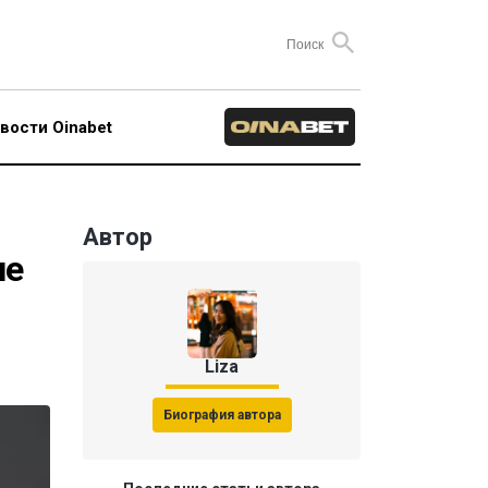
вости Oinabet
Автор
ие
Liza
Биография автора