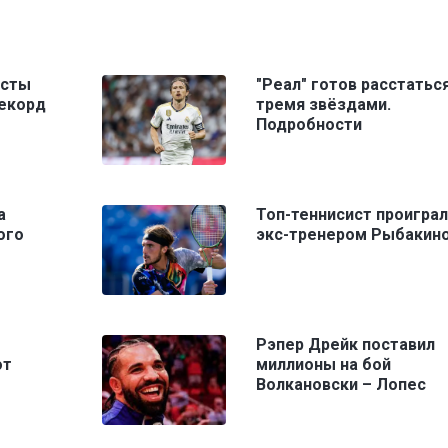
исты
"Реал" готов расстаться
рекорд
тремя звёздами.
Подробности
а
Топ-теннисист проиграл
ого
экс-тренером Рыбакин
Рэпер Дрейк поставил
от
миллионы на бой
Волкановски – Лопес