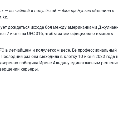
ях — легчайшей и полулёгкой — Аманда Нуньес объявила о
n.kz
.
рует дождаться исхода боя между американками Джулиан
тся 7 июня на UFC 316, чтобы затем официально вызвать
UFC в легчайшем и полулёгком весе. Её профессиональный
Последний раз она выходила в клетку 10 июня 2023 года 
де уверенно победила Ирене Альдану единогласным решени
завершении карьеры.