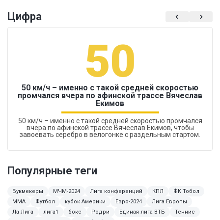
Цифра
50
50 км/ч – именно с такой средней скоростью
промчался вчера по афинской трассе Вячеслав
Екимов
50 км/ч – именно с такой средней скоростью промчался
вчера по афинской трассе Вячеслав Екимов, чтобы
завоевать серебро в велогонке с раздельным стартом.
Популярные теги
Букмекеры
МЧМ-2024
Лига конференций
КПЛ
ФК Тобол
ММА
Футбол
кубок Америки
Евро-2024
Лига Европы
Ла Лига
лига1
бокс
Родри
Единая лига ВТБ
Теннис