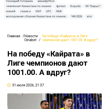
Геннадий Головкин
минифутбол
чемпионат Казахстана по хоккею
футзал
Борьба
ХК "Барыс"
хоккей
сериа а
НХЛ
UFC
НБА
молодежная сборная Казахстана по хоккею
ЧМ-2026
апл
Главная
Новости
На победу «Кайрата» в Лиге
Oinabet
чемпионов дают 1001.00. А вдруг?
На победу «Кайрата» в
Лиге чемпионов дают
1001.00. А вдруг?
31 июля 2026, 21:37