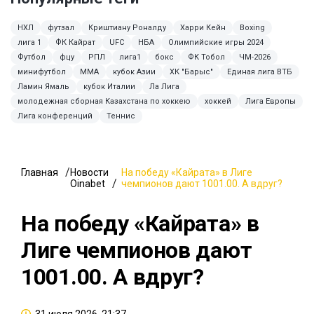
НХЛ
футзал
Криштиану Роналду
Харри Кейн
Boxing
лига 1
ФК Кайрат
UFC
НБА
Олимпийские игры 2024
Футбол
фцу
РПЛ
лига1
бокс
ФК Тобол
ЧМ-2026
минифутбол
ММА
кубок Азии
ХК "Барыс"
Единая лига ВТБ
Ламин Ямаль
кубок Италии
Ла Лига
молодежная сборная Казахстана по хоккею
хоккей
Лига Европы
Лига конференций
Теннис
Главная
Новости
На победу «Кайрата» в Лиге
Oinabet
чемпионов дают 1001.00. А вдруг?
На победу «Кайрата» в
Лиге чемпионов дают
1001.00. А вдруг?
31 июля 2026, 21:37