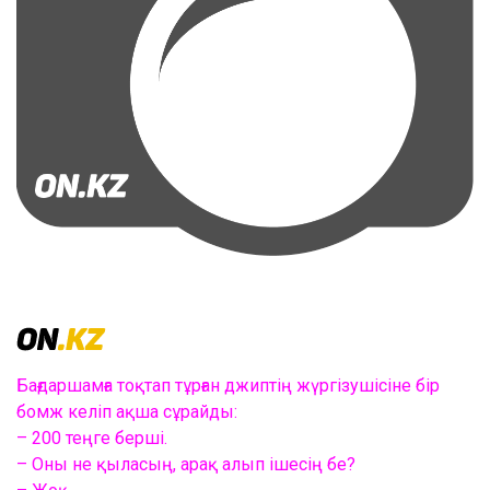
Бағдаршамға тоқтап тұрған джиптің жүргізушісіне бір
бомж келіп ақша сұрайды:
– 200 теңге берші.
– Оны не қыласың, арақ алып ішесің бе?