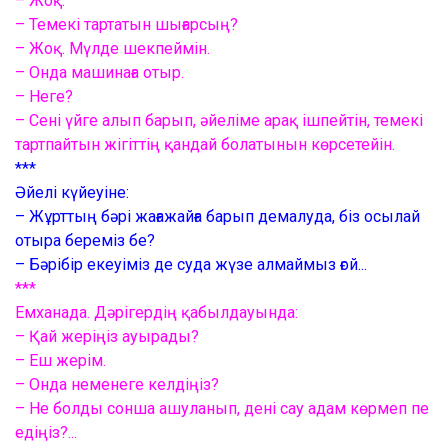
– Жоқ.
– Темекі тартатын шығарсың?
– Жоқ. Мүлде шекпеймін.
– Онда машинаға отыр.
– Неге?
– Сені үйге алып барып, әйеліме арақ ішпейтін, темекі
тартпайтын жігіттің қандай болатынын көрсетейін.
***
Әйелі күйеуіне:
– Жұрттың бәрі жағажайға барып демалуда, біз осылай
отыра береміз бе?
– Бәрібір екеуіміз де суда жүзе алмаймыз ғой...
***
Емханада. Дәрігердің қабылдауында:
– Қай жеріңіз ауырады?
– Еш жерім.
– Онда неменеге келдіңіз?
– Не болды сонша ашуланып, дені сау адам көрмеп пе
едіңіз?...