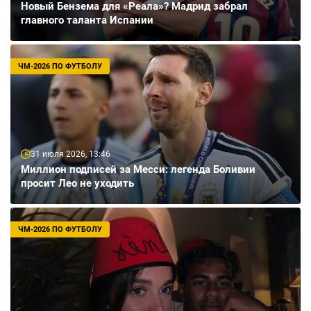
Новый Бензема для «Реала»? Мадрид забрал
главного таланта Испании
ЧМ-2026 ПО ФУТБОЛУ
31 июля 2026, 13:46
Миллион подписей за Месси: легенда Боливии
просит Лео не уходить
ЧМ-2026 ПО ФУТБОЛУ