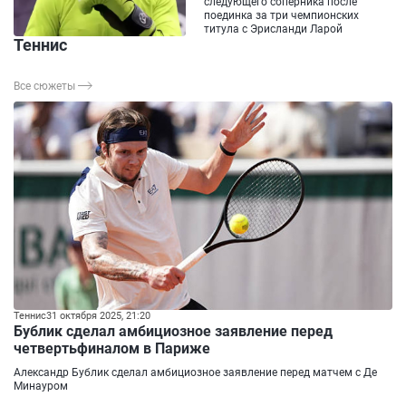
следующего соперника после
поединка за три чемпионских
титула с Эрисланди Ларой
Теннис
Все сюжеты
Теннис
31 октября 2025, 21:20
Бублик сделал амбициозное заявление перед
четвертьфиналом в Париже
Александр Бублик сделал амбициозное заявление перед матчем с Де
Минауром