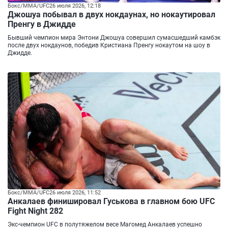
Бокс/ММА/UFC
26 июля 2026, 12:18
Джошуа побывал в двух нокдаунах, но нокаутировал
Пренгу в Джидде
Бывший чемпион мира Энтони Джошуа совершил сумасшедший камбэк
после двух нокдаунов, победив Кристиана Пренгу нокаутом на шоу в
Джидде.
Бокс/ММА/UFC
26 июля 2026, 11:52
Анкалаев финишировал Гуськова в главном бою UFC
Fight Night 282
Экс-чемпион UFC в полутяжелом весе Магомед Анкалаев успешно